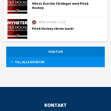
Viktor Åström förlänger med Piteå
Hockey
MÅN 30 MAR 12:38
Piteå Hockey värvar back!
VISA FLER
TILL ALLA NYHETER.
KONTAKT