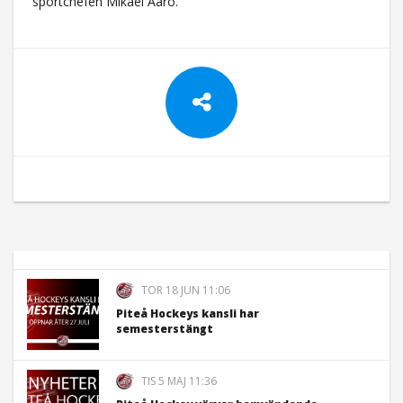
sportchefen Mikael Aaro.
TOR 18 JUN 11:06
Piteå Hockeys kansli har
semesterstängt
TIS 5 MAJ 11:36