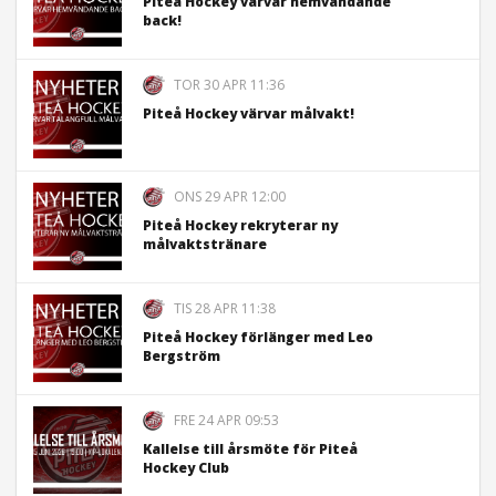
Piteå Hockey värvar hemvändande
back!
TOR 30 APR 11:36
Piteå Hockey värvar målvakt!
ONS 29 APR 12:00
Piteå Hockey rekryterar ny
målvaktstränare
TIS 28 APR 11:38
Piteå Hockey förlänger med Leo
Bergström
FRE 24 APR 09:53
Kallelse till årsmöte för Piteå
Hockey Club