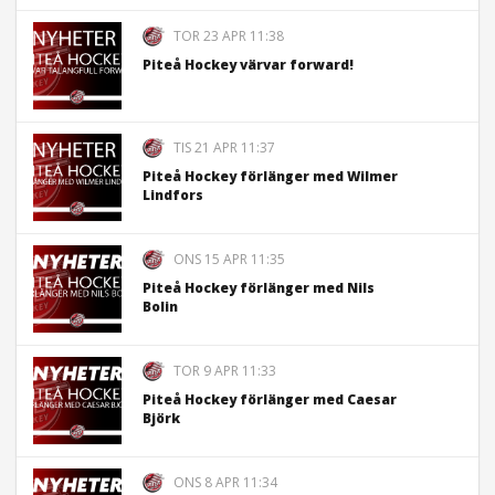
TOR 23 APR 11:38
Piteå Hockey värvar forward!
TIS 21 APR 11:37
Piteå Hockey förlänger med Wilmer
Lindfors
ONS 15 APR 11:35
Piteå Hockey förlänger med Nils
Bolin
TOR 9 APR 11:33
Piteå Hockey förlänger med Caesar
Björk
ONS 8 APR 11:34