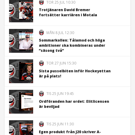
TOR 25 JUL 10:30
Trotjänaren David Bremer
fortsätter karriären i Motala
MÅN 8 JUL 12:30
Sommarkollen: Tålamod och höga
ambitioner ska kombineras under
”säsong två”
TOR 27 JUN 15:30
Sista pusselbiten inför Hockeyettan
är på plats!
TIS 25 JUN 19:45
Ordföranden har ordet: Elitlicensen
är beviljad
TIS 25 JUN 11:30
Egen produkt från J20 skriver A-