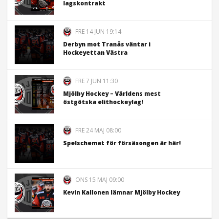
lagskontrakt
FRE 14 JUN 19:14
Derbyn mot Tranås väntar i
Hockeyettan Västra
FRE 7 JUN 11:30
Mjölby Hockey – Världens mest
östgötska elithockeylag!
FRE 24 MAJ 08:00
Spelschemat för försäsongen är här!
ONS 15 MAJ 09:00
Kevin Kallonen lämnar Mjölby Hockey