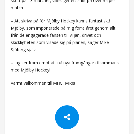
skott på 13 matcher, vilket ger ett snitt på över 34 per
match.
– Att skriva på för Mjölby Hockey känns fantastiskt!
Mjölby, som imponerade på mig förra året genom allt
från de engagerade fansen till viljan, drivet och
skickligheten som visade sig på planen, säger Mike
Sjöberg själv.
– Jag ser fram emot att nå nya framgångar tillsammans
med Mjölby Hockey!
Varmt välkommen till MHC, Mike!