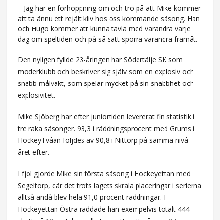
– Jag har en förhoppning om och tro på att Mike kommer
att ta ännu ett rejält kliv hos oss kommande säsong. Han
och Hugo kommer att kunna tävla med varandra varje
dag om speltiden och på så sätt sporra varandra framåt.
Den nyligen fyllde 23-åringen har Södertälje SK som
moderklubb och beskriver sig själv som en explosiv och
snabb målvakt, som spelar mycket på sin snabbhet och
explosivitet.
Mike Sjöberg har efter juniortiden levererat fin statistik i
tre raka säsonger. 93,3 i räddningsprocent med Grums i
HockeyTvåan följdes av 90,8 i Nittorp på samma nivå
året efter.
I fjol gjorde Mike sin första säsong i Hockeyettan med
Segeltorp, där det trots lagets skrala placeringar i serierna
alltså ändå blev hela 91,0 procent räddningar. I
Hockeyettan Östra räddade han exempelvis totalt 444