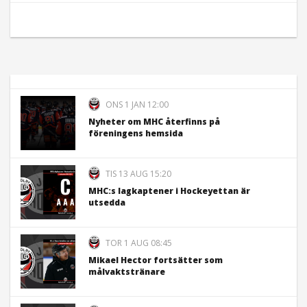
ONS 1 JAN 12:00
Nyheter om MHC återfinns på
föreningens hemsida
TIS 13 AUG 15:20
MHC:s lagkaptener i Hockeyettan är
utsedda
TOR 1 AUG 08:45
Mikael Hector fortsätter som
målvaktstränare