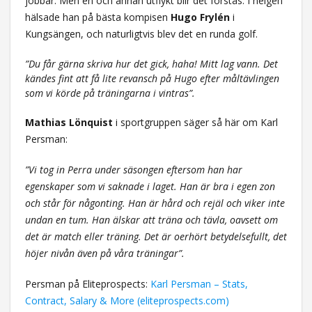
jobbar. Men en och annan utflykt blir det förstås. I helgen
hälsade han på bästa kompisen
Hugo Frylén
i
Kungsängen, och naturligtvis blev det en runda golf.
”Du får gärna skriva hur det gick, haha! Mitt lag vann. Det
kändes fint att få lite revansch på Hugo efter måltävlingen
som vi körde på träningarna i vintras”.
Mathias Lönquist
i sportgruppen säger så här om Karl
Persman:
”Vi tog in Perra under säsongen eftersom han har
egenskaper som vi saknade i laget. Han är bra i egen zon
och står för någonting. Han är hård och rejäl och viker inte
undan en tum. Han älskar att träna och tävla, oavsett om
det är match eller träning. Det är oerhört betydelsefullt, det
höjer nivån även på våra träningar”.
Persman på Eliteprospects:
Karl Persman – Stats,
Contract, Salary & More (eliteprospects.com)