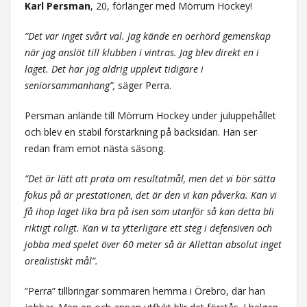
Karl Persman
, 20, förlänger med Mörrum Hockey!
”Det var inget svårt val. Jag kände en oerhörd gemenskap
när jag anslöt till klubben i vintras. Jag blev direkt en i
laget. Det har jag aldrig upplevt tidigare i
seniorsammanhang”,
säger Perra.
Persman anlände till Mörrum Hockey under juluppehållet
och blev en stabil förstärkning på backsidan. Han ser
redan fram emot nästa säsong.
”Det är lätt att prata om resultatmål, men det vi bör sätta
fokus på är prestationen, det är den vi kan påverka. Kan vi
få ihop laget lika bra på isen som utanför så kan detta bli
riktigt roligt. Kan vi ta ytterligare ett steg i defensiven och
jobba med spelet över 60 meter så är Allettan absolut inget
orealistiskt mål”.
”Perra” tillbringar sommaren hemma i Örebro, där han