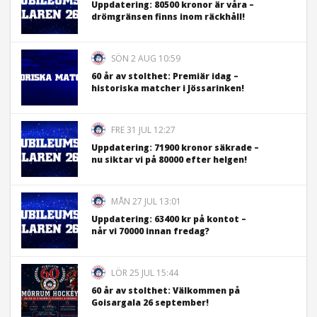
Uppdatering: 80500 kronor är våra –
drömgränsen finns inom räckhåll!
SÖN 2 AUG 10:59
60 år av stolthet: Premiär idag –
historiska matcher i Jössarinken!
FRE 31 JUL 12:27
Uppdatering: 71900 kronor säkrade –
nu siktar vi på 80000 efter helgen!
MÅN 27 JUL 13:01
Uppdatering: 63400 kr på kontot –
når vi 70000 innan fredag?
LÖR 25 JUL 15:44
60 år av stolthet: Välkommen på
Goisargala 26 september!