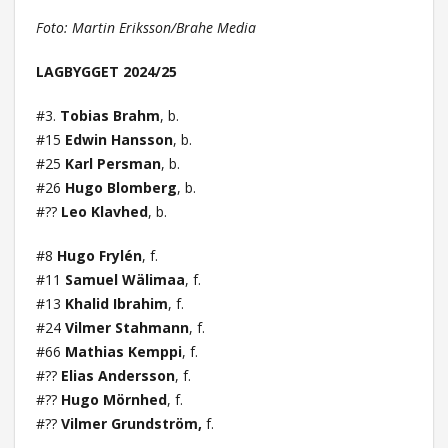
Foto: Martin Eriksson/Brahe Media
LAGBYGGET 2024/25
#3.
Tobias Brahm
, b.
#15
Edwin Hansson
, b.
#25
Karl Persman
, b.
#26
Hugo Blomberg
, b.
#??
Leo Klavhed
, b.
#8
Hugo Frylén
, f.
#11
Samuel Wälimaa
, f.
#13
Khalid Ibrahim
, f.
#24
Vilmer Stahmann
, f.
#66
Mathias Kemppi
, f.
#??
Elias Andersson
, f.
#??
Hugo Mörnhed
, f.
#??
Vilmer Grundström,
f.