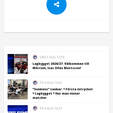
ONS 5 AUG 12:59
Lagbygget 2026/27: Välkommen till
Mörrum, Isac Ollas Mattsson!
TIS 4 AUG 14:52
”Sunkens” tankar: * Första intrycket
* Lagbygget * Hur man vinner
matcher
TIS 4 AUG 10:23