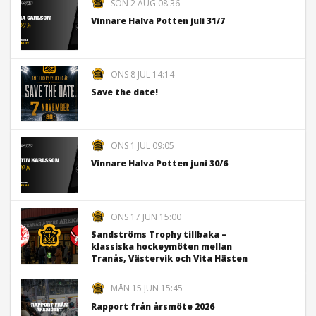
SÖN 2 AUG 08:36
Vinnare Halva Potten juli 31/7
ONS 8 JUL 14:14
Save the date!
ONS 1 JUL 09:05
Vinnare Halva Potten juni 30/6
ONS 17 JUN 15:00
Sandströms Trophy tillbaka –
klassiska hockeymöten mellan
Tranås, Västervik och Vita Hästen
MÅN 15 JUN 15:45
Rapport från årsmöte 2026