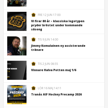
FRE 12 JUN 17:00
Vi firar 80 år – klassiska logotypen
pryder bröstet under kommande
säsong
TIS 9 JUN 14:00
Jimmy Komulainen ny assisterande
tränare
TIS 2 JUN 08:55
Vinnare Halva Potten maj 1/6
LÖR 16 MAJ 14:11
Tranås AIF Hockey Precamp 2026