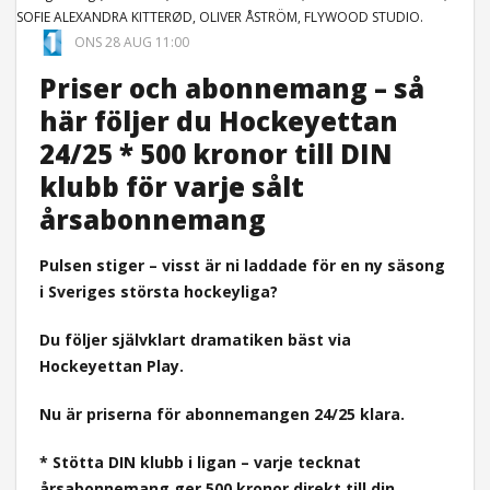
SOFIE ALEXANDRA KITTERØD, OLIVER ÅSTRÖM, FLYWOOD STUDIO.
ONS 28 AUG 11:00
Priser och abonnemang – så
här följer du Hockeyettan
24/25 * 500 kronor till DIN
klubb för varje sålt
årsabonnemang
Pulsen stiger – visst är ni laddade för en ny säsong
i Sveriges största hockeyliga?
Du följer självklart dramatiken bäst via
Hockeyettan Play.
Nu är priserna för abonnemangen 24/25 klara.
* Stötta DIN klubb i ligan – varje tecknat
årsabonnemang ger 500 kronor direkt till din