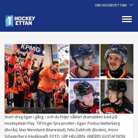
OM HOCKEYETTAN
Snart drag ligan i gång – och du följer såklart dramatiken bäst på
Hockeyettan Play. Till höger fyra profiler i ligan: Pontus Netterberg
(Borås), Max Wennlund (Mariestad), Felix Dahlroth (Boden), Anton
Schagerberg (Hudiksvall). FOTO: LEIF HELLERIN, ANDERS GUSTAFSSON,