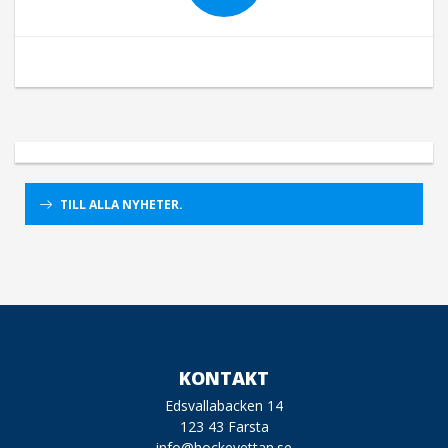
TILL ALLA NYHETER.
KONTAKT
Edsvallabacken 14
123 43 Farsta
info@hockeyettan.se