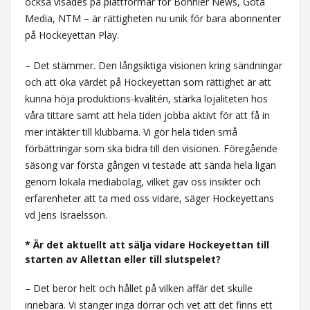
också visades på plattformar för Bonnier News, Gota
Media, NTM – är rättigheten nu unik för bara abonnenter
på Hockeyettan Play.
– Det stämmer. Den långsiktiga visionen kring sändningar
och att öka värdet på Hockeyettan som rättighet är att
kunna höja produktions-kvalitén, stärka lojaliteten hos
våra tittare samt att hela tiden jobba aktivt för att få in
mer intäkter till klubbarna. Vi gör hela tiden små
förbättringar som ska bidra till den visionen. Föregående
säsong var första gången vi testade att sända hela ligan
genom lokala mediabolag, vilket gav oss insikter och
erfarenheter att ta med oss vidare, säger Hockeyettans
vd Jens Israelsson.
* Är det aktuellt att sälja vidare Hockeyettan till
starten av Allettan eller till slutspelet?
– Det beror helt och hållet på vilken affär det skulle
innebära. Vi stänger inga dörrar och vet att det finns ett