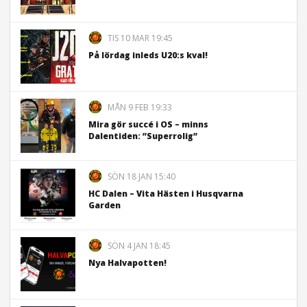
TIS 10 MAR 19:45
På lördag inleds U20:s kval!
MÅN 9 FEB 19:33
Mira gör succé i OS – minns
Dalentiden: ”Superrolig”
SÖN 18 JAN 15:40
HC Dalen – Vita Hästen i Husqvarna
Garden
SÖN 4 JAN 18:45
Nya Halvapotten!