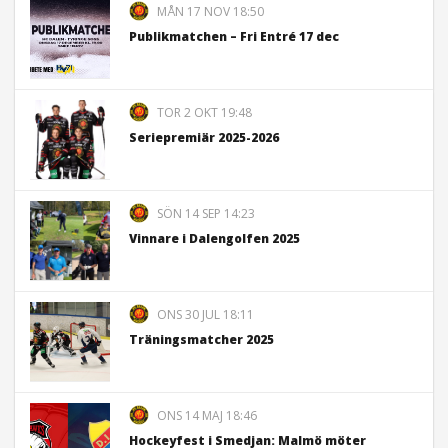
MÅN 17 NOV 18:50
Publikmatchen – Fri Entré 17 dec
TOR 2 OKT 19:48
Seriepremiär 2025-2026
SÖN 14 SEP 14:23
Vinnare i Dalengolfen 2025
ONS 30 JUL 18:11
Träningsmatcher 2025
ONS 14 MAJ 18:46
Hockeyfest i Smedjan: Malmö möter