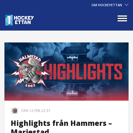
OM HOCKEYETTAN
ONS 12 FEB 22:31
Highlights från Hammers –
Mariestad