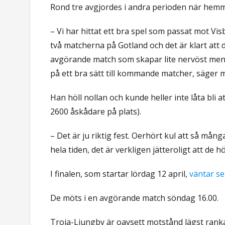
Rond tre avgjordes i andra perioden när hemma
– Vi har hittat ett bra spel som passat mot Visb
två matcherna på Gotland och det är klart att de
avgörande match som skapar lite nervöst men j
på ett bra sätt till kommande matcher, säger 
Han höll nollan och kunde heller inte låta bli a
2600 åskådare på plats).
– Det är ju riktig fest. Oerhört kul att så mång
hela tiden, det är verkligen jätteroligt att de 
I finalen, som startar lördag 12 april,
väntar s
De möts i en avgörande match söndag 16.00.
Troja-Ljungby är oavsett motstånd lägst ranka