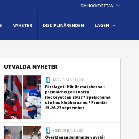
OM HOCKEYETTAN
S
NYHETER
DISCIPLINÄRENDEN
LAGEN
UTVALDA NYHETER
MÅN 3 AUG 11:00
Förslaget: Här är matcherna i
premiärhelgen i norra
Hockeyettan 26/27 * Spelschema
ute hos klubbarna nu * Premiär
25-26-27 september
ONS 29 JUL 15:00
Överklagandenämnden avslår