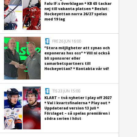
Falu IF:s överklagan * KB 65 tackar
nej till vakanta platsen * Beslut:
Hockeyettan norra 26/27 spelas
med 19 lag
FRE 26 JUN 16:00
”Stora möjligheter att synas och
exponeras hos oss” * Vill ni också
bli sponsorer eller
samarbetspartners till
Hockeyettan? * Kontakta vår vd!
TIS 23 JUN 15:00
KLART – två nyheter i play off 2027
* Val i kvartsfinalerna * Play out *
Uppdaterad version 13 juli *
Förslaget – så spelas premiären i
södra serien i höst