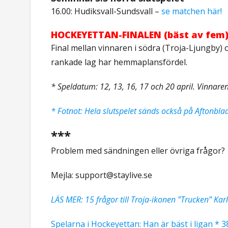
16.00: Hudiksvall-Sundsvall –
se matchen här!
HOCKEYETTAN-FINALEN (bäst av fem
Final mellan vinnaren i södra (Troja-Ljungby)
rankade lag har hemmaplansfördel.
* Speldatum: 12, 13, 16, 17 och 20 april.
Vinnaren
* Fotnot: Hela slutspelet sänds också på Aftonbla
***
Problem med sändningen eller övriga frågor?
Mejla:
support@staylive.se
LÄS MER: 15 frågor till Troja-ikonen ”Trucken” Kar
Spelarna i Hockeyettan: Han är bäst i ligan * 