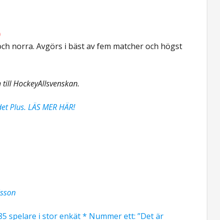
)
 och norra. Avgörs i bäst av fem matcher och högst
 till HockeyAllsvenskan.
det Plus. LÄS MER HÄR!
lsson
385 spelare i stor enkät * Nummer ett: ”Det är