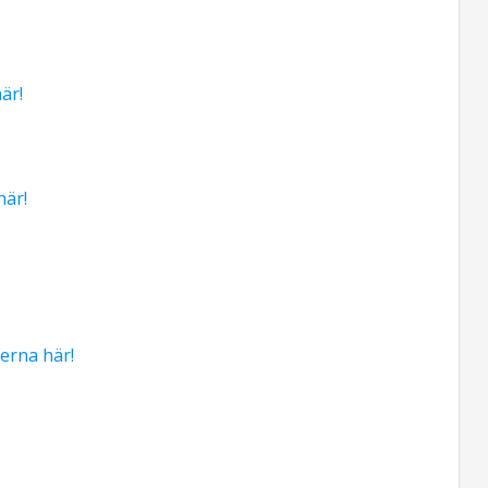
är!
här!
erna här!