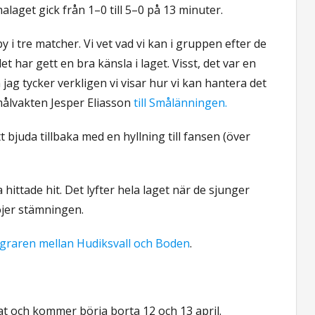
laget gick från 1–0 till 5–0 på 13 minuter.
y i tre matcher. Vi vet vad vi kan i gruppen efter de
t har gett en bra känsla i laget. Visst, det var en
ag tycker verkligen vi visar hur vi kan hantera det
målvakten Jesper Eliasson
till Smålänningen.
tt bjuda tillbaka med en hyllning till fansen (över
a hittade hit. Det lyfter hela laget när de sjunger
höjer stämningen.
egraren mellan Hudiksvall och Boden
.
t och kommer börja borta 12 och 13 april.