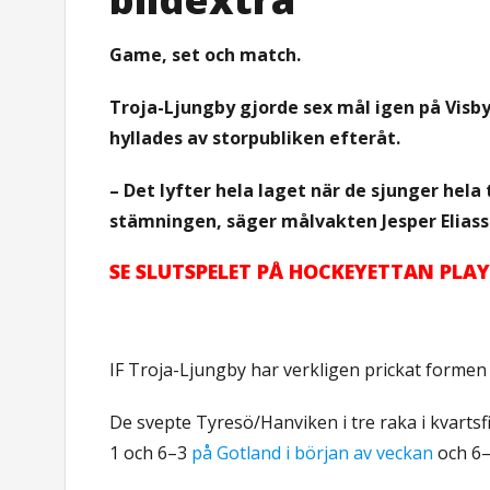
Game, set och match.
Troja-Ljungby gjorde sex mål igen på Visby
hyllades av storpubliken efteråt.
– Det lyfter hela laget när de sjunger hela 
stämningen, säger målvakten Jesper Eliass
SE SLUTSPELET PÅ HOCKEYETTAN PLAY
IF Troja-Ljungby har verkligen prickat formen s
De svepte Tyresö/Hanviken i tre raka i kvarts
1 och 6–3
på Gotland i början av veckan
och 6–