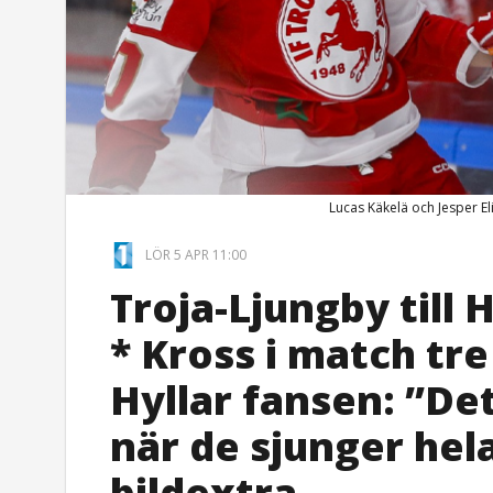
Lucas Käkelä och Jesper E
LÖR 5 APR 11:00
Troja-Ljungby till
* Kross i match tre
Hyllar fansen: ”Det
när de sjunger hela
bildextra