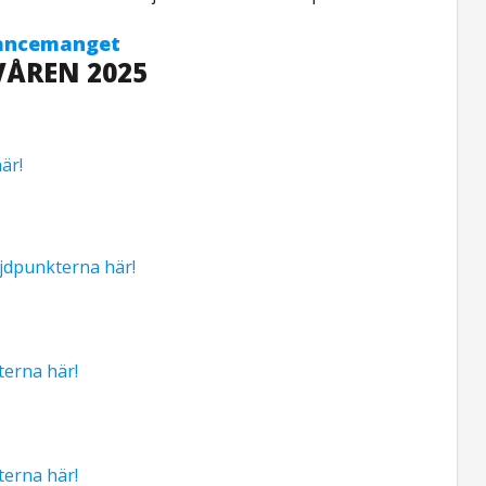
avancemanget
VÅREN 2025
är!
jdpunkterna här!
terna här!
terna här!