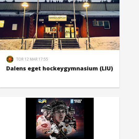
TOR 12 MAR 17:55
Dalens eget hockeygymnasium (LIU)