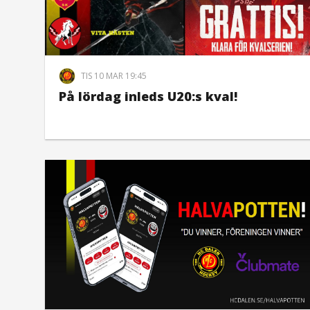
TIS 10 MAR 19:45
På lördag inleds U20:s kval!