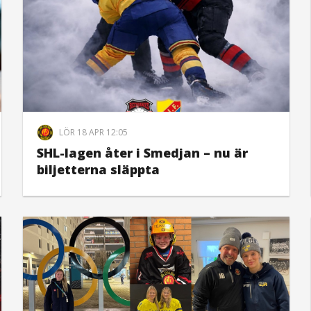
LÖR 18 APR 12:05
SHL-lagen åter i Smedjan – nu är
biljetterna släppta