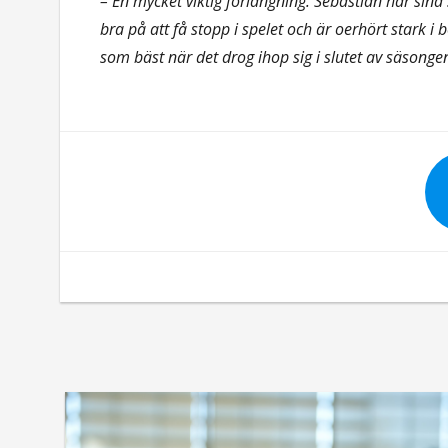
– En mycket viktig förlängning. Sebastian har sin
bra på att få stopp i spelet och är oerhört stark i 
som bäst när det drog ihop sig i slutet av säsonge