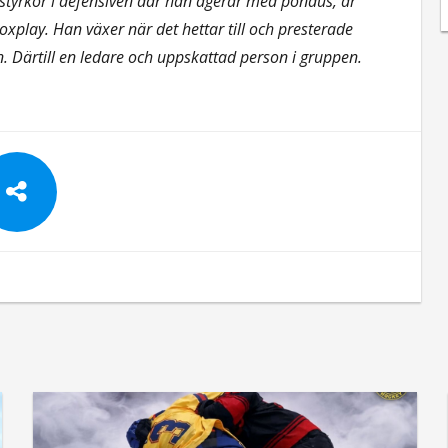
a styrkor i defensiven där han agerar med pondus, är
boxplay. Han växer när det hettar till och presterade
n. Därtill en ledare och uppskattad person i gruppen.