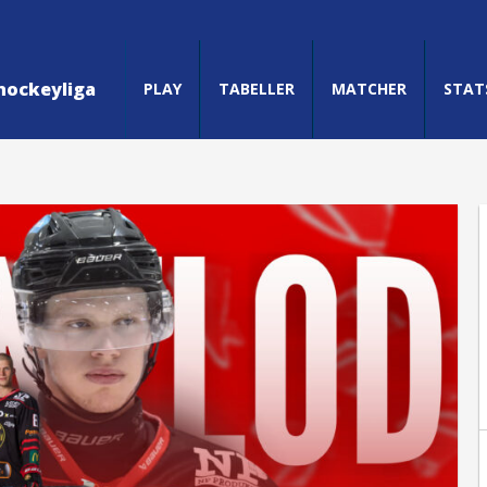
hockeyliga
PLAY
TABELLER
MATCHER
STAT