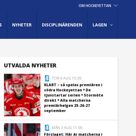
OM HOCKEYETTAN
S
NYHETER
DISCIPLINÄRENDEN
LAGEN
UTVALDA NYHETER
TOR 6 AUG 15:30
KLART – så spelas premiären i
södra Hockeyettan * De
tjuvstartar serien * Stormöte
direkt * Alla matcherna
premiärhelgen 25-26-27
september
MÅN 3 AUG 11:00
Förslaget: Här är matcherna i