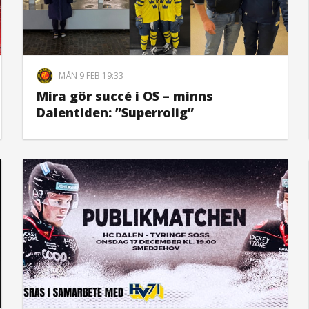
MÅN 9 FEB 19:33
Mira gör succé i OS – minns
Dalentiden: ”Superrolig”