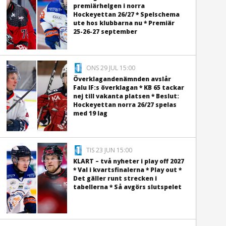
premiärhelgen i norra
Hockeyettan 26/27 * Spelschema
ute hos klubbarna nu * Premiär
25-26-27 september
ONS 29 JUL 15:00
Överklagandenämnden avslår
Falu IF:s överklagan * KB 65 tackar
nej till vakanta platsen * Beslut:
Hockeyettan norra 26/27 spelas
med 19 lag
TIS 23 JUN 15:00
KLART – två nyheter i play off 2027
* Val i kvartsfinalerna * Play out *
Det gäller runt strecken i
tabellerna * Så avgörs slutspelet