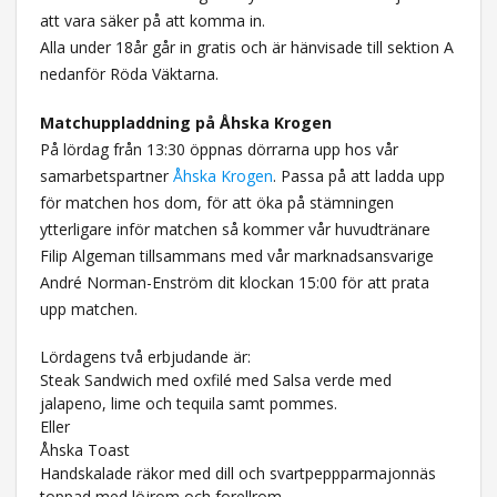
att vara säker på att komma in.
Alla under 18år går in gratis och är hänvisade till sektion A
nedanför Röda Väktarna.
Matchuppladdning på Åhska Krogen
På lördag från 13:30 öppnas dörrarna upp hos vår
samarbetspartner
Åhska Krogen
. Passa på att ladda upp
för matchen hos dom, för att öka på stämningen
ytterligare inför matchen så kommer vår huvudtränare
Filip Algeman tillsammans med vår marknadsansvarige
André Norman-Enström dit klockan 15:00 för att prata
upp matchen.
Lördagens två erbjudande är:
Steak Sandwich med oxfilé med Salsa verde med
jalapeno, lime och tequila samt pommes.
Eller
Åhska Toast
Handskalade räkor med dill och svartpeppparmajonnäs
toppad med löjrom och forellrom.