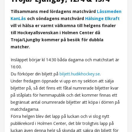
Tillsammans med lördagens matchvärd
Låssmeden
KanLås
och söndagens matchvärd
Hälsinge Elkraft
vill vi hälsa er varmt välkomna till helgens finaler
till Hockeyallsvenskan i Holmen Center då
Troja/Ljungby kommer på besök för dubbla
matcher.
Insläppet börjar kl 14:30 båda dagarna och matchstart är
16:00.
Du förköper din biljett på
biljett.hudikhockey.se
.
Under fredagen öppnade vi upp en ny sektion att sälja
biljetter på, så det finns ett fåtal numrerade biljetter kvar
på ståplats för hemmapublik och det kommer finnas ett
begränsat antal onumrerade biljetter att köpa i dörren på
matchdagarna.
Förra helgen blev det lapp på luckan och vi slog nytt
publikrekord i Holmen Center, det blir troligtvis lapp på
luckan även denna helg så skynda att säkra din biljett för