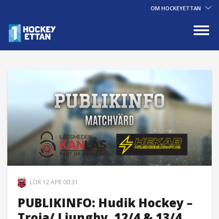
OM HOCKEYETTAN
LÖR 12 APR 00:31
PUBLIKINFO: Hudik Hockey –
Troja/ Ljungby, 12/4 & 13/4