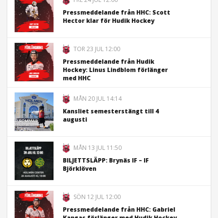
Pressmeddelande från HHC: Scott
Hector klar för Hudik Hockey
TOR 23 JUL 12:00
Pressmeddelande från Hudik
Hockey: Linus Lindblom förlänger
med HHC
MÅN 20 JUL 14:14
Kansliet semesterstängt till 4
augusti
MÅN 13 JUL 11:50
BILJETTSLÄPP: Brynäs IF – IF
Björklöven
SÖN 12 JUL 12:00
Pressmeddelande från HHC: Gabriel
Kangas förlänger med Hudik Hockey