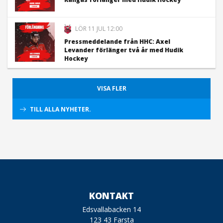
LÖR 11 JUL 12:00
Pressmeddelande från HHC: Axel
Levander förlänger två år med Hudik
Hockey
VISA FLER
TILL ALLA NYHETER.
KONTAKT
Edsvallabacken 14
123 43 Farsta