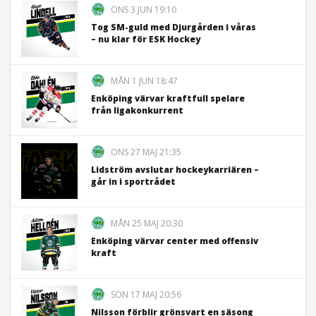
ONS 3 JUN 19:10
Tog SM-guld med Djurgården i våras
– nu klar för ESK Hockey
MÅN 1 JUN 18:47
Enköping värvar kraftfull spelare
från ligakonkurrent
ONS 27 MAJ 21:35
Lidström avslutar hockeykarriären –
går in i sportrådet
MÅN 25 MAJ 20:30
Enköping värvar center med offensiv
kraft
SÖN 17 MAJ 20:56
Nilsson förblir grönsvart en säsong