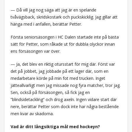
— Då vill jag nog säga att jag är en spelande
tvåvägsback, skridskostark och puckskicklig. Jag gillar att
hänga med i anfallen, berättar Petter.
Första seniorsäsongen i HC Dalen startade inte på bästa
sätt för Petter, som råkade ut för dubbla olyckor innan
ens försäsongen var över.
— Ja, det blev en riktig otursstart för mig där. Först var
det på jobbet, jag jobbade på ett lager där, som en
medarbetare körde på min fot med trucken. Inget
jätteallvarligt men jag missade nog fyra matcher, tror jag.
Sen, också på försäsongen, så fick jag en
”blindsidetackling” och drog axeln. Ingen vidare start där
nere, berättar Petter som dock inte har några bestående
men kvar av skadorna.
Vad är ditt långsiktiga mål med hockeyn?