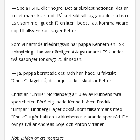
— Spela i SHL eller högre. Det är slutdestinationen, det är
ju det man siktar mot. På kort sikt vill jag göra det så bra i
ESK som möjligt och få en liten ”boost” att komma vidare
upp till allsvenskan, säger Petter.
Som vi nämnde inledningsvis har pappa Kenneth en ESK-
anknytning. Han var nämligen A-lagstränare i ESK under
två säsonger för drygt 25 år sedan.
— Ja, pappa berättade det. Och han hade ju faktiskt
”Chrille” i laget då, det är ju lite kul! skrattar Petter.
Christian ”Chrille” Nordenberg är ju ev av klubbens fyra
sportchefer. Förövrigt hade Kenneth även Fredrik
”Limpan” Lindberg i laget också, som tillsammans med
”Chrille” utgör hälften av klubbens nuvarande sportråd. De
övriga två är Andreas Sojé och Anton Virtanen.
Not.
Bilden är ett montage.