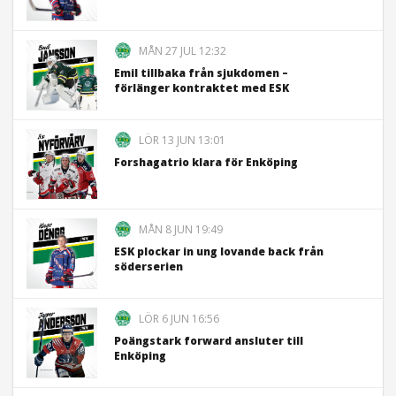
MÅN 27 JUL 12:32
Emil tillbaka från sjukdomen –
förlänger kontraktet med ESK
LÖR 13 JUN 13:01
Forshagatrio klara för Enköping
MÅN 8 JUN 19:49
ESK plockar in ung lovande back från
söderserien
LÖR 6 JUN 16:56
Poängstark forward ansluter till
Enköping