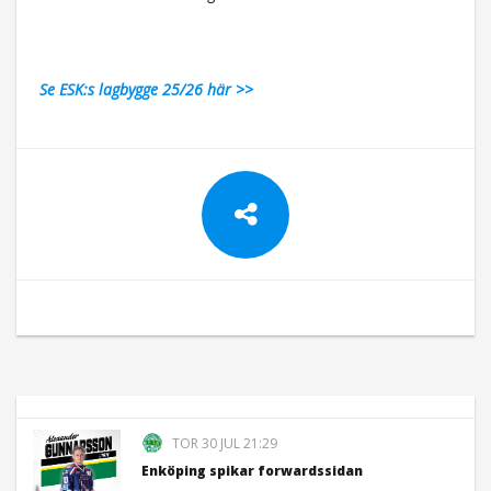
Se ESK:s lagbygge 25/26 här >>
TOR 30 JUL 21:29
Enköping spikar forwardssidan