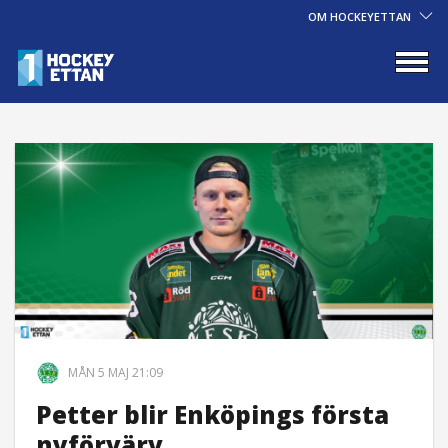
OM HOCKEYETTAN
MÅN 5 MAJ 21:09
Petter blir Enköpings första
nyförvärv