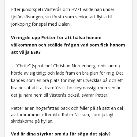
Efter juniorspel i Västerås och HV71 valde han under
fjolårssäsongen, sin första som senior, att flytta till
Jönköping för spel med Dalen.
Vi ringde upp Petter för att hälsa honom
välkommen och ställde frågan vad som fick honom
att välja ESK?
—”Chrille” (sprotchef Christian Nordenberg, reds. anm.)
hörde av sig tidigt och lade fram en bra plan för mig. Det
kändes som en bra plats för mig att utvecklas på och ett
bra beslut att ta, framförallt hockeymässigt men sen är
det ju nära hem till Västerås också, svarar Petter.
Petter är en högerfattad back och fyller på så sätt en del
av tomrummet efter dito Robin Nilsson, som ju lagt
skridskorna på hyllan.
Vad är dina styrkor om du får säga det själv?