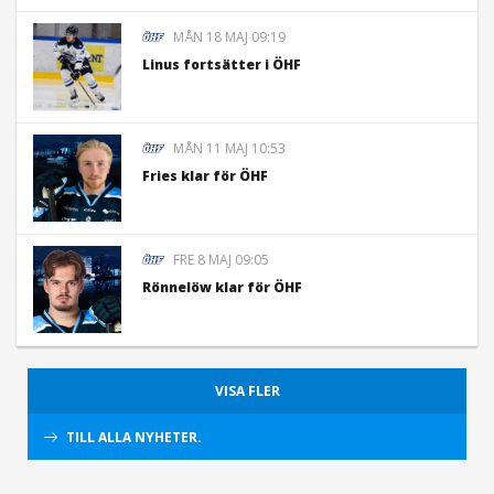
MÅN 18 MAJ 09:19
Linus fortsätter i ÖHF
MÅN 11 MAJ 10:53
Fries klar för ÖHF
FRE 8 MAJ 09:05
Rönnelöw klar för ÖHF
VISA FLER
TILL ALLA NYHETER.