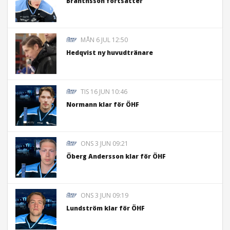
Branthsson fortsätter
MÅN 6 JUL 12:50
Hedqvist ny huvudtränare
TIS 16 JUN 10:46
Normann klar för ÖHF
ONS 3 JUN 09:21
Öberg Andersson klar för ÖHF
ONS 3 JUN 09:19
Lundström klar för ÖHF