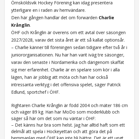
Örnsköldsvik Hockey Förening kan idag presentera
ytterligare en i raden av hemvändare.
Den här gången handlar det om forwarden
Charlie
Krånglin
.
ÖHF och Krånglin är överens om ett avtal över säsongen
2027/2028, varav det sista året är ett så kallat optionsår.
– Charlie känner till föreningen sedan tidigare efter två år i
juniororganisationen. Nu har han varit iväg tre säsonger,
varav den senaste i Nordamerika och därigenom skaffat
sig mer erfarenhet. Charlie är en spelare som kör i alla
lägen, han är jobbig att möta och han har också
intressanta verktyg i det offensiva spelet, säger Patrick
Edlund, sportchef i ÖHF.
Rightaren Charlie Krånglin är född 2004 och mäter 186 cm
och väger 89 kg. Han har MoDo som moderklubb och
säger så här om det som nu väntar i ÖHF:
– Det känns hur bra som helst. Jag har alltid haft som ett
delmål att spela i Hockeyettan och att göra det på
hemmaplan med ÖHF kan inte bli bättre. Det är ett ungt