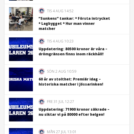
TIS 4 AUG 14:52
”Sunkens” tankar: * Första intrycket
* Lagbygget * Hur man vinner
matcher
TIS 4 AUG 10:23
Uppdatering: 80500 kronor är våra –
drömgränsen finns inom räckhåll!
SÖN 2 AUG 10:59
60 år av stolthet: Premiär idag –
historiska matcher i Jössarinken!
FRE 31 JUL 12:27
Uppdatering: 71900 kronor säkrade –
nu siktar vi på 80000 efter helgen!
MÅN 27 JUL 13:01