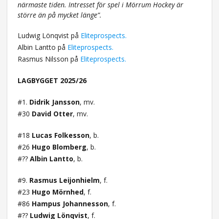
närmaste tiden. Intresset för spel i Mörrum Hockey är
större än på mycket länge”.
Ludwig Lönqvist på
Eliteprospects.
Albin Lantto på
Eliteprospects.
Rasmus Nilsson på
Eliteprospects.
LAGBYGGET 2025/26
#1.
Didrik Jansson
, mv.
#30
David Otter
, mv.
#18
Lucas Folkesson
, b.
#26
Hugo Blomberg
, b.
#??
Albin Lantto
, b.
#9.
Rasmus Leijonhielm
, f.
#23
Hugo Mörnhed
, f.
#86
Hampus Johannesson
, f.
#??
Ludwig Lönqvist
, f.