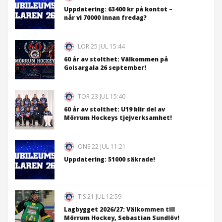
Uppdatering: 63400 kr på kontot –
når vi 70000 innan fredag?
LÖR 25 JUL 15:44
60 år av stolthet: Välkommen på
Goisargala 26 september!
TOR 23 JUL 15:40
60 år av stolthet: U19 blir del av
Mörrum Hockeys tjejverksamhet!
ONS 22 JUL 11:21
Uppdatering: 51000 säkrade!
TIS 21 JUL 12:59
Lagbygget 2026/27: Välkommen till
Mörrum Hockey, Sebastian Sundlöv!