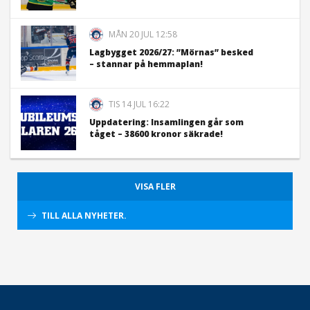
MÅN 20 JUL 12:58
Lagbygget 2026/27: ”Mörnas” besked
– stannar på hemmaplan!
TIS 14 JUL 16:22
Uppdatering: Insamlingen går som
tåget – 38600 kronor säkrade!
VISA FLER
TILL ALLA NYHETER.