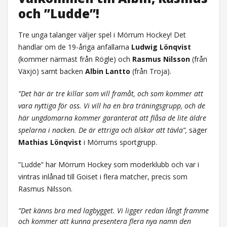
och ”Ludde”!
Tre unga talanger väljer spel i Mörrum Hockey! Det
handlar om de 19-åriga anfallarna
Ludwig Lönqvist
(kommer närmast från Rögle) och
Rasmus Nilsson
(från
Växjö) samt backen
Albin Lantto
(från Troja).
”Det här är tre killar som vill framåt, och som kommer att
vara nyttiga för oss. Vi vill ha en bra träningsgrupp, och de
här ungdomarna kommer garanterat att flåsa de lite äldre
spelarna i nacken. De är ettriga och älskar att tävla”,
säger
Mathias Lönqvist
i Mörrums sportgrupp.
”Ludde” har Mörrum Hockey som moderklubb och var i
vintras inlånad till Goiset i flera matcher, precis som
Rasmus Nilsson.
”Det känns bra med lagbygget. Vi ligger redan långt framme
och kommer att kunna presentera flera nya namn den