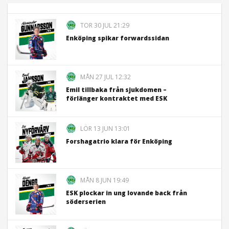
TOR 30 JUL 21:29
Enköping spikar forwardssidan
MÅN 27 JUL 12:32
Emil tillbaka från sjukdomen –
förlänger kontraktet med ESK
LÖR 13 JUN 13:01
Forshagatrio klara för Enköping
MÅN 8 JUN 19:49
ESK plockar in ung lovande back från
söderserien