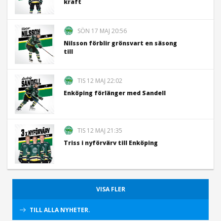
kraft
SÖN 17 MAJ 20:56
Nilsson förblir grönsvart en säsong
till
TIS 12 MAJ 22:02
Enköping förlänger med Sandell
TIS 12 MAJ 21:35
Triss i nyförvärv till Enköping
VISA FLER
TILL ALLA NYHETER.