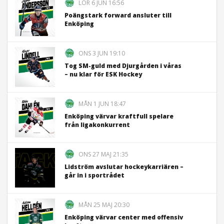
LÖR 6 JUN 16:56
Poängstark forward ansluter till
Enköping
ONS 3 JUN 19:10
Tog SM-guld med Djurgården i våras
– nu klar för ESK Hockey
MÅN 1 JUN 18:47
Enköping värvar kraftfull spelare
från ligakonkurrent
ONS 27 MAJ 21:35
Lidström avslutar hockeykarriären –
går in i sportrådet
MÅN 25 MAJ 20:30
Enköping värvar center med offensiv