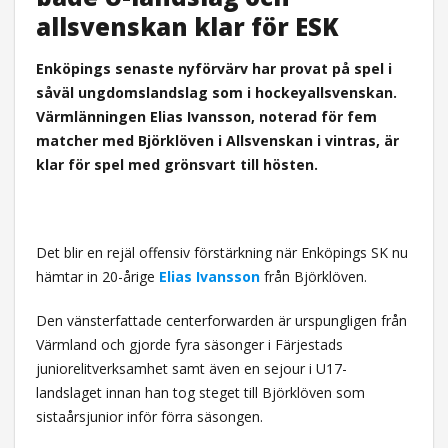
allsvenskan klar för ESK
Enköpings senaste nyförvärv har provat på spel i
såväl ungdomslandslag som i hockeyallsvenskan.
Värmlänningen Elias Ivansson, noterad för fem
matcher med Björklöven i Allsvenskan i vintras, är
klar för spel med grönsvart till hösten.
Det blir en rejäl offensiv förstärkning när Enköpings SK nu
hämtar in 20-årige
Elias Ivansson
från Björklöven.
Den vänsterfattade centerforwarden är urspungligen från
Värmland och gjorde fyra säsonger i Färjestads
juniorelitverksamhet samt även en sejour i U17-
landslaget innan han tog steget till Björklöven som
sistaårsjunior inför förra säsongen.