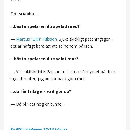
* * *
Tre snabba…
…bästa spelaren du spelad med?
—
Marcus ”Lillis” Nilsson
! Sjukt skickligt passningsgeni,
det är häftigt bara att att se honom på isen.
…bästa spelaren du spelat mot?
— Vet faktiskt inte. Brukar inte tänka så mycket på dom
jag ett möter, jag brukar bara göra mitt.
…du får friläge – vad gör du?
— Då blir det nog en tunnel.
Se ESK:s lagbygge 25/26 här >>