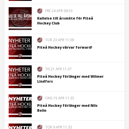
FRE 24 APR 09:53
Kallelse till årsmöte för Piteå
Hockey Club
TOR 23 APR 11:38
Piteå Hockey värvar forward!
TIS 21 APR 11:37
Piteå Hockey förlänger med Wilmer
Lindfors
ONS 15 APR 11:35
Piteå Hockey förlänger med Nils
Bolin
TOR 9 APR 11:33