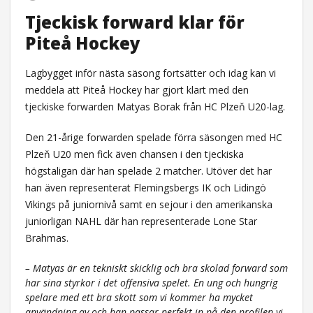
Tjeckisk forward klar för
Piteå Hockey
Lagbygget inför nästa säsong fortsätter och idag kan vi
meddela att Piteå Hockey har gjort klart med den
tjeckiske forwarden Matyas Borak från
HC Plzeň U20
-lag.
Den 21-årige forwarden spelade förra säsongen med HC
Plzeň U20 men fick även chansen i den tjeckiska
högstaligan där han spelade 2 matcher. Utöver det har
han även representerat Flemingsbergs IK och Lidingö
Vikings på juniornivå samt en sejour i den amerikanska
juniorligan NAHL där han representerade Lone Star
Brahmas.
–
Matyas är en tekniskt skicklig och bra skolad forward som
har sina styrkor i det offensiva spelet. En ung och hungrig
spelare med ett bra skott som vi kommer ha mycket
användning av och han passar perfekt in på den profilen vi