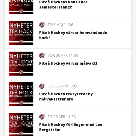
Piteå Hockeys kansli har
semesterstängt
TIS 5 MAJ 11:36
Piteå Hockey värvar hemvändande
back!
TOR 30 APR 11:36
Piteå Hockey värvar målvakt!
ONS 29 APR 12:00
Piteå Hockey rekryterar ny
målvaktstränare
TIS 28 APR 11:38
Piteå Hockey förlänger med Leo
Bergström