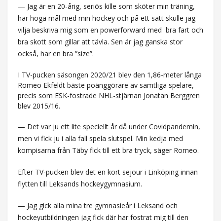
— Jag är en 20-årig, seriös kille som sköter min träning,
har höga mål med min hockey och på ett sätt skulle jag
vilja beskriva mig som en powerforward med bra fart och
bra skott som gillar att tävla. Sen är jag ganska stor
också, har en bra ”size”.
I TV-pucken säsongen 2020/21 blev den 1,86-meter långa
Romeo Ekfeldt bäste poänggörare av samtliga spelare,
precis som ESK-fostrade NHL-stjärnan Jonatan Berggren
blev 2015/16.
— Det var ju ett lite speciellt år då under Covidpandemin,
men vi fick ju i alla fall spela slutspel. Min kedja med
kompisarna från Täby fick till ett bra tryck, säger Romeo.
Efter TV-pucken blev det en kort sejour i Linköping innan
flytten till Leksands hockeygymnasium.
— Jag gick alla mina tre gymnasieår i Leksand och
hockeyutbildningen jag fick där har fostrat mig till den