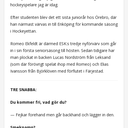
hockeyspelare jag är idag.
Efter studenten blev det ett sista juniorår hos Örebro, där
han närmast värvas in till Enköping för kommande säsong
i Hockeyettan.
Romeo Ekfeldt är därmed ESK:s tredje nyförvärv som går
in i sin första seniorsäsong till hösten. Sedan tidigare har
man plockat in backen Lucas Nordström från Leksand
(som där förövrigt spelat ihop med Romeo) och Elias
Ivansson från Björklöven med förflutet i Färjestad.
TRE SNABBA:
Du kommer fri, vad gör du?
— Fejkar forehand men går backhand och lägger in den.
Smeknamn?