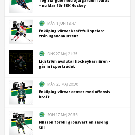
Tog SM-guld med Djurgården i våras
– nu klar för ESK Hockey
MÅN 1 JUN 18:47
Enköping värvar kraftfull spelare
från ligakonkurrent
ONS 27 MAJ 21:35
Lidström avslutar hockeykarriären –
går in i sportrådet
MÅN 25 MAJ 20:30
Enköping värvar center med offensiv
kraft
SÖN 17 MAJ 20:56
Nilsson förblir grönsvart en säsong
till