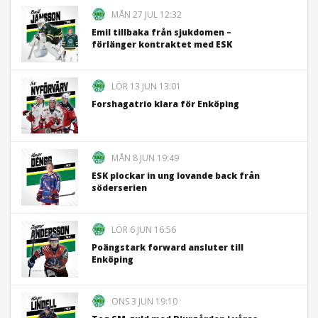
MÅN 27 JUL 12:32
Emil tillbaka från sjukdomen –
förlänger kontraktet med ESK
LÖR 13 JUN 13:01
Forshagatrio klara för Enköping
MÅN 8 JUN 19:49
ESK plockar in ung lovande back från
söderserien
LÖR 6 JUN 16:56
Poängstark forward ansluter till
Enköping
ONS 3 JUN 19:10