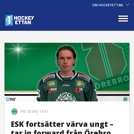
OM HOCKEYETTAN
FRE 30 MAJ 14:57
ESK fortsätter värva ungt –
tar in forward från Örebro