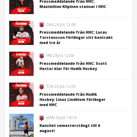
Pressmeddelande från HHC:
Maximilian Kilpinen stannar i HHC
ONS 29 JUL 12:00
Pressmeddelande från HHC: Lucas
Torstensson förlänger sitt kontrakt
med tre år
FRE 24 JUL 12:00
Pressmeddelande från HHC: Scott
Hector klar för Hudik Hockey
TOR 23 JUL 12:00
Pressmeddelande från Hudik
Hockey: Linus Lindblom förlänger
med HHC
MÅN 20 JUL 14:14
Kansliet semesterstängt till 4
augusti