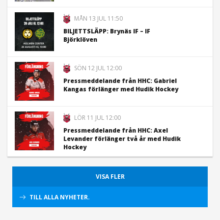
MÅN 13 JUL 11:50
BILJETTSLÄPP: Brynäs IF – IF
Björklöven
SÖN 12 JUL 12:00
Pressmeddelande från HHC: Gabriel
Kangas förlänger med Hudik Hockey
LÖR 11 JUL 12:00
Pressmeddelande från HHC: Axel
Levander förlänger två år med Hudik
Hockey
VISA FLER
TILL ALLA NYHETER.