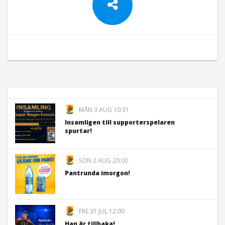
MÅN 3 AUG 10:31
Insamligen till supporterspelaren
spurtar!
SÖN 2 AUG 20:00
Pantrunda imorgon!
FRE 31 JUL 12:00
Han är tillbaka!