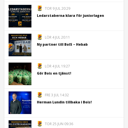
TOR 9 JUL 20:29
Ledarstaberna klara för juniorlagen
LÖR 4 JUL 20:11
Ny partner till BoIS – Hebab
LÖR 4 JUL 19:27
Gör Bois en tjänst!
FRE 3 JUL 14:32
Herman Lundin tillbaka i Bois!
TOR 25 JUN 09:36