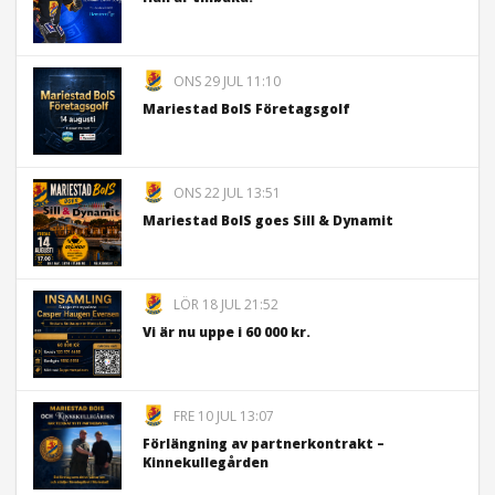
ONS 29 JUL 11:10
Mariestad BoIS Företagsgolf
ONS 22 JUL 13:51
Mariestad BoIS goes Sill & Dynamit
LÖR 18 JUL 21:52
Vi är nu uppe i 60 000 kr.
FRE 10 JUL 13:07
Förlängning av partnerkontrakt –
Kinnekullegården