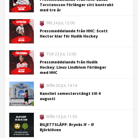
Torstensson förlänger sitt kontrakt
med tre år
FRE 24 JUL 12:00
Pressmeddelande från HHC: Scott
Hector klar för Hudik Hockey
TOR 23 JUL 12:00
Pressmeddelande från Hudik
Hockey: Linus Lindblom förlänger
med HHC
MÅN 20 JUL 14:14
Kansliet semesterstängt till 4
augusti
MÅN 13 JUL 11:50
BILJETTSLÄPP: Brynäs IF – IF
Björklöven