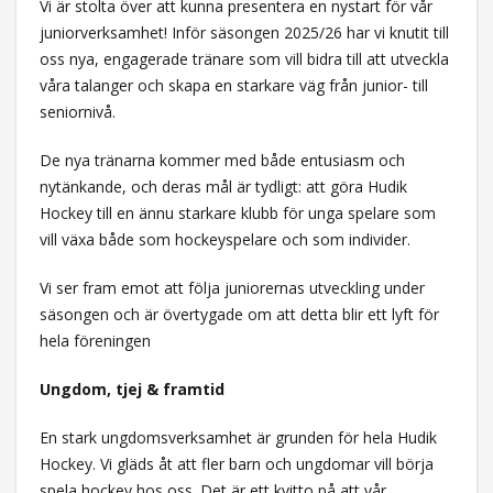
Vi är stolta över att kunna presentera en nystart för vår
juniorverksamhet! Inför säsongen 2025/26 har vi knutit till
oss nya, engagerade tränare som vill bidra till att utveckla
våra talanger och skapa en starkare väg från junior- till
seniornivå.
De nya tränarna kommer med både entusiasm och
nytänkande, och deras mål är tydligt: att göra Hudik
Hockey till en ännu starkare klubb för unga spelare som
vill växa både som hockeyspelare och som individer.
Vi ser fram emot att följa juniorernas utveckling under
säsongen och är övertygade om att detta blir ett lyft för
hela föreningen
Ungdom, tjej & framtid
En stark ungdomsverksamhet är grunden för hela Hudik
Hockey. Vi gläds åt att fler barn och ungdomar vill börja
spela hockey hos oss. Det är ett kvitto på att vår