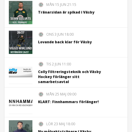
MÅN 15 JUN 21:15
Tränarsidan är spikad i Väsby
ONS 3 JUN 18:00
Lovande back klar för Väsby
TIS 2 JUN 11:00
Colly Filtreringsteknik och Väsby
Hockey förlänger sitt
samarbetsavtal
MÅN 25 MAJ 09:00
KLART: Finnhammars förlänger!
LÖR 23 MAJ 18:00
Ny målvaktstränare i Väsby