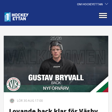
OM HOCKEYETTAN
LÖR 30 AUG 17:00
Lovande back klar för Väsby