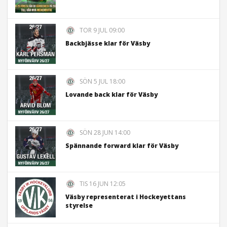
TOR 9 JUL 09:00
Backbjässe klar för Väsby
SÖN 5 JUL 18:00
Lovande back klar för Väsby
SÖN 28 JUN 14:00
Spännande forward klar för Väsby
TIS 16 JUN 12:05
Väsby representerat i Hockeyettans
styrelse