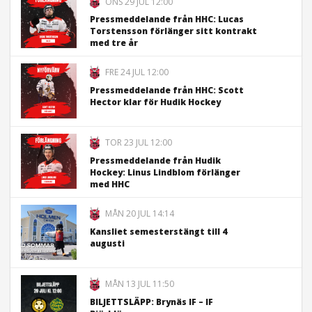
ONS 29 JUL 12:00
Pressmeddelande från HHC: Lucas
Torstensson förlänger sitt kontrakt
med tre år
FRE 24 JUL 12:00
Pressmeddelande från HHC: Scott
Hector klar för Hudik Hockey
TOR 23 JUL 12:00
Pressmeddelande från Hudik
Hockey: Linus Lindblom förlänger
med HHC
MÅN 20 JUL 14:14
Kansliet semesterstängt till 4
augusti
MÅN 13 JUL 11:50
BILJETTSLÄPP: Brynäs IF – IF