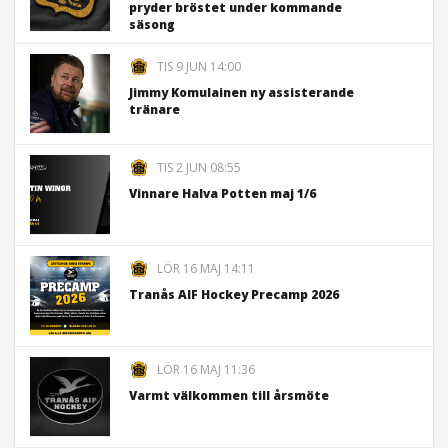
pryder bröstet under kommande
säsong
TIS 9 JUN 14:00
Jimmy Komulainen ny assisterande
tränare
TIS 2 JUN 08:55
Vinnare Halva Potten maj 1/6
LÖR 16 MAJ 14:11
Tranås AIF Hockey Precamp 2026
LÖR 16 MAJ 11:36
Varmt välkommen till årsmöte