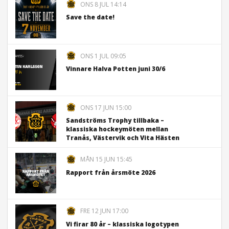
ONS 8 JUL 14:14
Save the date!
ONS 1 JUL 09:05
Vinnare Halva Potten juni 30/6
ONS 17 JUN 15:00
Sandströms Trophy tillbaka –
klassiska hockeymöten mellan
Tranås, Västervik och Vita Hästen
MÅN 15 JUN 15:45
Rapport från årsmöte 2026
FRE 12 JUN 17:00
Vi firar 80 år – klassiska logotypen