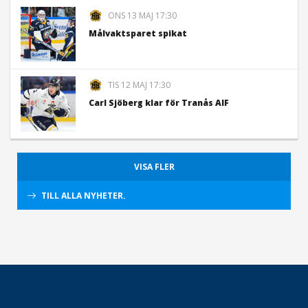
ONS 13 MAJ 17:30
Målvaktsparet spikat
TIS 12 MAJ 17:30
Carl Sjöberg klar för Tranås AIF
VISA FLER
TILL ALLA NYHETER.