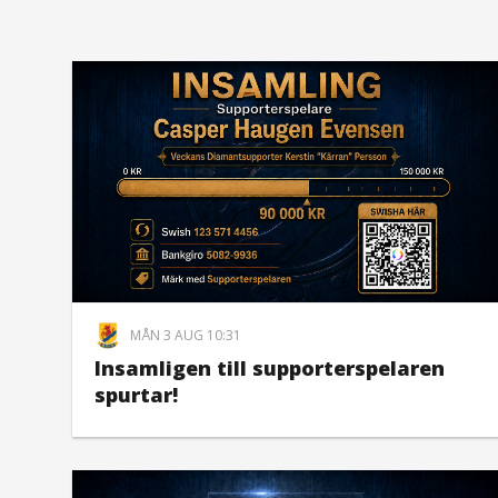
MÅN 3 AUG 10:31
Insamligen till supporterspelaren
spurtar!