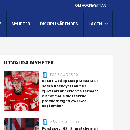
OM HOCKEYETTAN
S
NYHETER
DISCIPLINÄRENDEN
LAGEN
UTVALDA NYHETER
TOR 6 AUG 15:30
KLART – så spelas premiären i
södra Hockeyettan * De
tjuvstartar serien * Stormöte
direkt * Alla matcherna
premiärhelgen 25-26-27
september
MÅN 3 AUG 11:00
Förslaget: Här är matcherna i