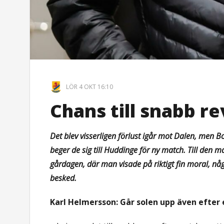
LÖR 4 OKT 16:10
Chans till snabb r
Det blev visserligen förlust igår mot Dalen, men B
beger de sig till Huddinge för ny match. Till den 
gårdagen, där man visade på riktigt fin moral, nå
besked.
Karl Helmersson: Går solen upp även efter 