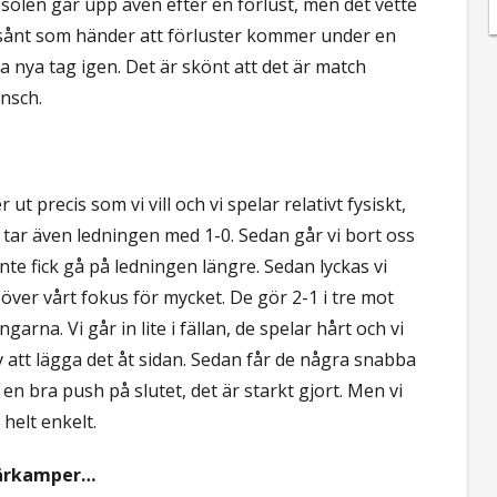
t solen går upp även efter en förlust, men det vette
är sånt som händer att förluster kommer under en
ta nya tag igen. Det är skönt att det är match
ansch.
 ut precis som vi vill och vi spelar relativt fysiskt,
tar även ledningen med 1-0. Sedan går vi bort oss
 inte fick gå på ledningen längre. Sedan lyckas vi
r över vårt fokus för mycket. De gör 2-1 i tre mot
arna. Vi går in lite i fällan, de spelar hårt och vi
v att lägga det åt sidan. Sedan får de några snabba
n bra push på slutet, det är starkt gjort. Men vi
 helt enkelt.
 närkamper…