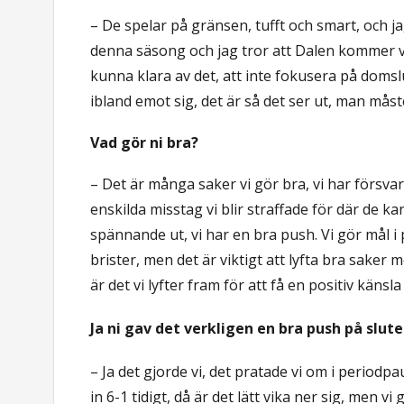
– De spelar på gränsen, tufft och smart, och ja
denna säsong och jag tror att Dalen kommer v
kunna klara av det, att inte fokusera på domsl
ibland emot sig, det är så det ser ut, man mås
Vad gör ni bra?
– Det är många saker vi gör bra, vi har försva
enskilda misstag vi blir straffade för där de k
spännande ut, vi har en bra push. Vi gör mål i 
brister, men det är viktigt att lyfta bra saker 
är det vi lyfter fram för att få en positiv kän
Ja ni gav det verkligen en bra push på slute
– Ja det gjorde vi, det pratade vi om i periodpau
in 6-1 tidigt, då är det lätt vika ner sig, men 