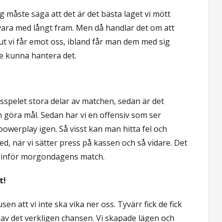
g måste säga att det är det bästa laget vi mött
ara med långt fram. Men då handlar det om att
ut vi får emot oss, ibland får man dem med sig
te kunna hantera det.
rsspelet stora delar av matchen, sedan är det
an göra mål. Sedan har vi en offensiv som ser
powerplay igen. Så visst kan man hitta fel och
med, när vi sätter press på kassen och så vidare. Det
sla inför morgondagens match.
t!
sen att vi inte ska vika ner oss. Tyvärr fick de fick
vi gav det verkligen chansen. Vi skapade lägen och