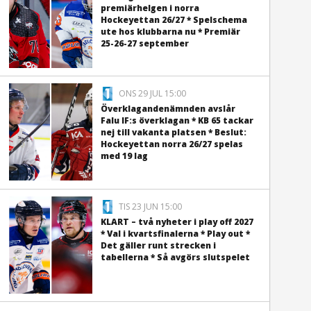
premiärhelgen i norra
Hockeyettan 26/27 * Spelschema
ute hos klubbarna nu * Premiär
25-26-27 september
ONS 29 JUL 15:00
Överklagandenämnden avslår
Falu IF:s överklagan * KB 65 tackar
nej till vakanta platsen * Beslut:
Hockeyettan norra 26/27 spelas
med 19 lag
TIS 23 JUN 15:00
KLART – två nyheter i play off 2027
* Val i kvartsfinalerna * Play out *
Det gäller runt strecken i
tabellerna * Så avgörs slutspelet