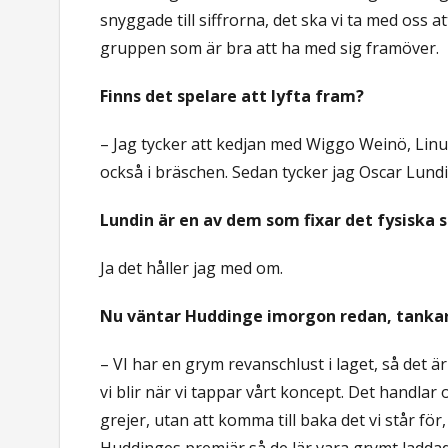
snyggade till siffrorna, det ska vi ta med oss a
gruppen som är bra att ha med sig framöver.
Finns det spelare att lyfta fram?
– Jag tycker att kedjan med Wiggo Weinö, Linu
också i bräschen. Sedan tycker jag Oscar Lund
Lundin är en av dem som fixar det fysiska s
Ja det håller jag med om.
Nu väntar Huddinge imorgon redan, tankar
– VI har en grym revanschlust i laget, så det 
vi blir när vi tappar vårt koncept. Det handla
grejer, utan att komma till baka det vi står fö
Huddinges premiär så de lär vara grymt laddad