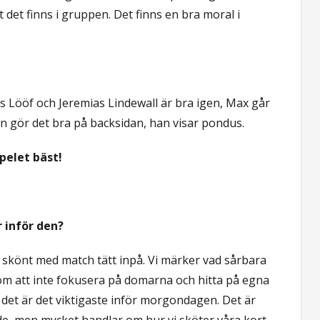
tt det finns i gruppen. Det finns en bra moral i
s Lööf och Jeremias Lindewall är bra igen, Max går
in gör det bra på backsidan, han visar pondus.
pelet bäst!
 inför den?
är skönt med match tätt inpå. Vi märker vad sårbara
r om att inte fokusera på domarna och hitta på egna
r, det är det viktigaste inför morgondagen. Det är
e, men mycket handlar om hur vi sköter våra kort,