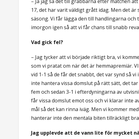
– Ja jag sa det till grabbarna efter matchen at
17, det har varit väldigt grått idag. Men det 
säsong. Vi får lägga den till handlingarna och 
imorgon igen så att vi får chans till snabb rev
Vad gick fel?
– Jag tycker att vi började riktigt bra, vi kommer
som vi pratat om när det är hemmapremiär. VI 
vid 1-1 så de får det snabbt, det var synd så vi
inte hantera vissa domslut på rätt sätt, det ta
fem och sedan 3-1 i efterdyningarna av utvisning
får vissa domslut emot oss och vi klarar inte a
mål så det kan rinna iväg. Men vi kommer med e
hanterar inte den mentala biten tillräckligt bra
Jag upplevde att de vann lite för mycket