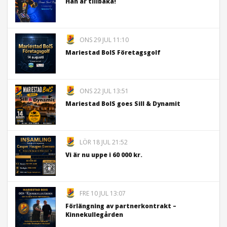
Han är tillbaka!
ONS 29 JUL 11:10
Mariestad BoIS Företagsgolf
ONS 22 JUL 13:51
Mariestad BoIS goes Sill & Dynamit
LÖR 18 JUL 21:52
Vi är nu uppe i 60 000 kr.
FRE 10 JUL 13:07
Förlängning av partnerkontrakt –
Kinnekullegården