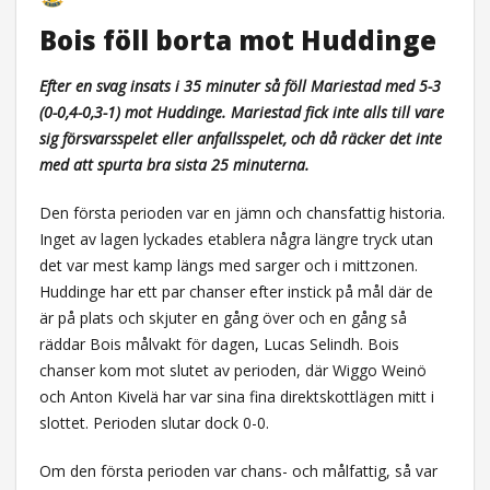
Bois föll borta mot Huddinge
Efter en svag insats i 35 minuter så föll Mariestad med 5-3
(0-0,4-0,3-1) mot Huddinge. Mariestad fick inte alls till vare
sig försvarsspelet eller anfallsspelet, och då räcker det inte
med att spurta bra sista 25 minuterna.
Den första perioden var en jämn och chansfattig historia.
Inget av lagen lyckades etablera några längre tryck utan
det var mest kamp längs med sarger och i mittzonen.
Huddinge har ett par chanser efter instick på mål där de
är på plats och skjuter en gång över och en gång så
räddar Bois målvakt för dagen, Lucas Selindh. Bois
chanser kom mot slutet av perioden, där Wiggo Weinö
och Anton Kivelä har var sina fina direktskottlägen mitt i
slottet. Perioden slutar dock 0-0.
Om den första perioden var chans- och målfattig, så var