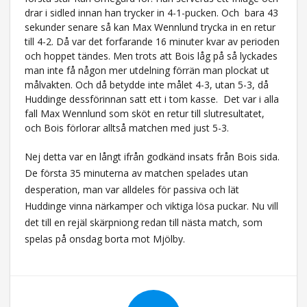
drar i sidled innan han trycker in 4-1-pucken. Och bara 43
sekunder senare så kan Max Wennlund trycka in en retur
till 4-2. Då var det forfarande 16 minuter kvar av perioden
och hoppet tändes. Men trots att Bois låg på så lyckades
man inte få någon mer utdelning förrän man plockat ut
målvakten. Och då betydde inte målet 4-3, utan 5-3, då
Huddinge dessförinnan satt ett i tom kasse. Det var i alla
fall Max Wennlund som sköt en retur till slutresultatet,
och Bois förlorar alltså matchen med just 5-3.
Nej detta var en långt ifrån godkänd insats från Bois sida.
De första 35 minuterna av matchen spelades utan
desperation, man var alldeles för passiva och lät
Huddinge vinna närkamper och viktiga lösa puckar. Nu vill
det till en rejäl skärpniong redan till nästa match, som
spelas på onsdag borta mot Mjölby.