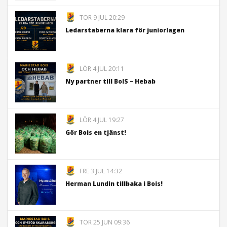
TOR 9 JUL 20:29
Ledarstaberna klara för juniorlagen
LÖR 4 JUL 20:11
Ny partner till BoIS – Hebab
LÖR 4 JUL 19:27
Gör Bois en tjänst!
FRE 3 JUL 14:32
Herman Lundin tillbaka i Bois!
TOR 25 JUN 09:36