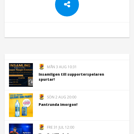
MÅN 3 AUG 10:31
Insamligen till supporterspelaren
spurtar!
SÖN 2 AUG 20:00
Pantrunda imorgon!
FRE 31 JUL 12:00