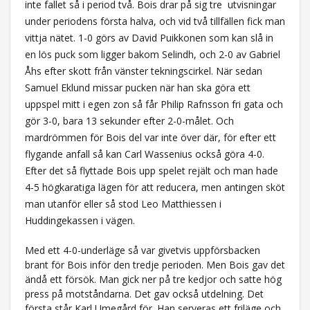
inte fallet så i period två. Bois drar på sig tre utvisningar
under periodens första halva, och vid två tillfällen fick man
vittja nätet. 1-0 görs av David Puikkonen som kan slå in
en lös puck som ligger bakom Selindh, och 2-0 av Gabriel
Åhs efter skott från vänster tekningscirkel. När sedan
Samuel Eklund missar pucken när han ska göra ett
uppspel mitt i egen zon så får Philip Rafnsson fri gata och
gör 3-0, bara 13 sekunder efter 2-0-målet. Och
mardrömmen för Bois del var inte över där, för efter ett
flygande anfall så kan Carl Wassenius också göra 4-0.
Efter det så flyttade Bois upp spelet rejält och man hade
4-5 högkaratiga lägen för att reducera, men antingen sköt
man utanför eller så stod Leo Matthiessen i
Huddingekassen i vägen.
Med ett 4-0-underläge så var givetvis uppförsbacken
brant för Bois inför den tredje perioden. Men Bois gav det
ändå ett försök. Man gick ner på tre kedjor och satte hög
press på motståndarna. Det gav också utdelning. Det
första står Karl Umegård för. Han serveras ett friläge och