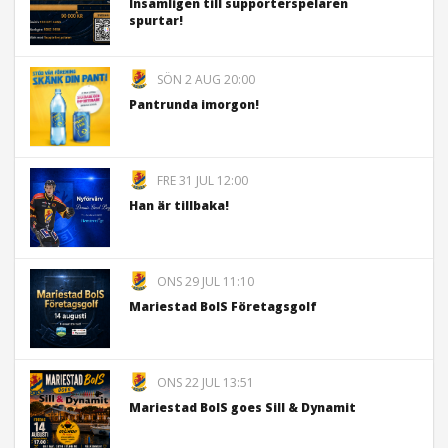
Insamligen till supporterspelaren
spurtar!
SÖN 2 AUG 20:00
Pantrunda imorgon!
FRE 31 JUL 12:00
Han är tillbaka!
ONS 29 JUL 11:10
Mariestad BoIS Företagsgolf
ONS 22 JUL 13:51
Mariestad BoIS goes Sill & Dynamit