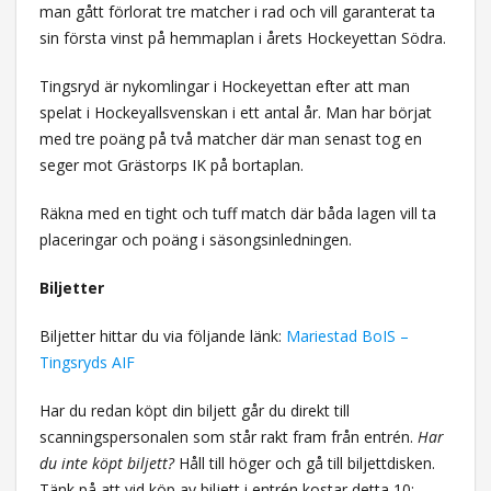
man gått förlorat tre matcher i rad och vill garanterat ta
sin första vinst på hemmaplan i årets Hockeyettan Södra.
Tingsryd är nykomlingar i Hockeyettan efter att man
spelat i Hockeyallsvenskan i ett antal år. Man har börjat
med tre poäng på två matcher där man senast tog en
seger mot Grästorps IK på bortaplan.
Räkna med en tight och tuff match där båda lagen vill ta
placeringar och poäng i säsongsinledningen.
Biljetter
Biljetter hittar du via följande länk:
Mariestad BoIS –
Tingsryds AIF
Har du redan köpt din biljett går du direkt till
scanningspersonalen som står rakt fram från entrén.
Har
du inte köpt biljett?
Håll till höger och gå till biljettdisken.
Tänk på att vid köp av biljett i entrén kostar detta 10:-