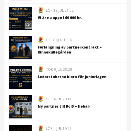
LÖR 18 JUL 21:52
Vi är nu uppe i 60 000 kr.
FRE 10 JUL 13:07
Förlängning av partnerkontrakt –
Kinnekullegården
TOR 9 JUL 20:29
Ledarstaberna klara för juniorlagen
LÖR 4 JUL 20:11
Ny partner till BoIS – Hebab
LÖR 4 JUL 19:27