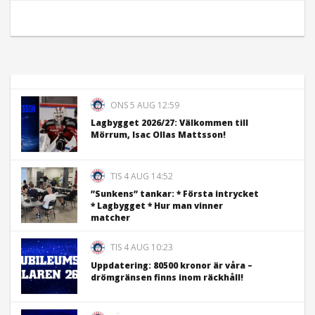
ONS 5 AUG 12:59
Lagbygget 2026/27: Välkommen till
Mörrum, Isac Ollas Mattsson!
TIS 4 AUG 14:52
”Sunkens” tankar: * Första intrycket
* Lagbygget * Hur man vinner
matcher
TIS 4 AUG 10:23
Uppdatering: 80500 kronor är våra –
drömgränsen finns inom räckhåll!