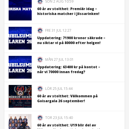
SÖN 2 AUG 10:59
60 år av stolthet: Premiär idag –
historiska matcher i Jössarinken!
FRE 31 JUL 12:27
Uppdatering: 71900 kronor säkrade –
nu siktar vi på 80000 efter helgen!
MÅN 27 JUL 13:01
Uppdatering: 63400 kr på kontot –
når vi 70000 innan fredag?
LÖR 25 JUL 15:44
60 år av stolthet: Välkommen på
Goisargala 26 september!
TOR 23 JUL 15:40
60 år av stolthet: U19 blir del av