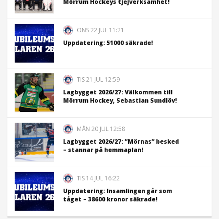
Mörrum Hockeys tjejverksamhet!
ONS 22 JUL 11:21
Uppdatering: 51000 säkrade!
TIS 21 JUL 12:59
Lagbygget 2026/27: Välkommen till
Mörrum Hockey, Sebastian Sundlöv!
MÅN 20 JUL 12:58
Lagbygget 2026/27: ”Mörnas” besked
– stannar på hemmaplan!
TIS 14 JUL 16:22
Uppdatering: Insamlingen går som
tåget – 38600 kronor säkrade!