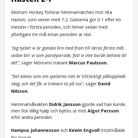
Mörrum Hockey förlorar hemmamatchen mot Vita
Hästen, som vinner med 7-2. Gästerna gör 0-1 efter tio
minuter i första perioden, och hinner sedan med
ytterligare tre mål innan perioden är slut.
”Jag tycker vi är ganska bra med fram till deras första mål,
sedan blir vi som paralyserade, fast vi inte borde behöva bli
det”
, säger Mörrums tränare
Marcus Paulsson.
”Det känns som om spelarna inte är tillräckligt påkopplade
idag, och det får vi tränare ta på oss”
, säger
David
Nilsson.
Hemmamålvakten
Didrik Jansson
gjorde vad han kunde,
men fick dålig hjälp och byttes ut mot
Algot Persson
inför andra perioden.
Hampus Johannesson
och
Kewin Engvall
tröstmålade
för Goiset.