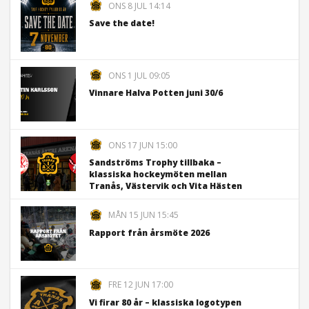
ONS 8 JUL 14:14
Save the date!
ONS 1 JUL 09:05
Vinnare Halva Potten juni 30/6
ONS 17 JUN 15:00
Sandströms Trophy tillbaka –
klassiska hockeymöten mellan
Tranås, Västervik och Vita Hästen
MÅN 15 JUN 15:45
Rapport från årsmöte 2026
FRE 12 JUN 17:00
Vi firar 80 år – klassiska logotypen