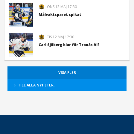
ONS 13 MAJ 17:30
Målvaktsparet spikat
TIS 12 MAJ 17:30
Carl Sjöberg klar för Tranås AIF
VISA FLER
TILL ALLA NYHETER.