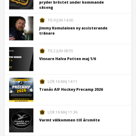
pryder bröstet under kommande
säsong
TIS 9 JUN 14:00
Jimmy Komulainen ny assisterande
tränare
TIS 2 JUN 08:55
Vinnare Halva Potten maj 1/6
LÖR 16 MAJ 14:11
Tranås AIF Hockey Precamp 2026
LÖR 16 MAJ 11:36
Varmt välkommen till årsmöte