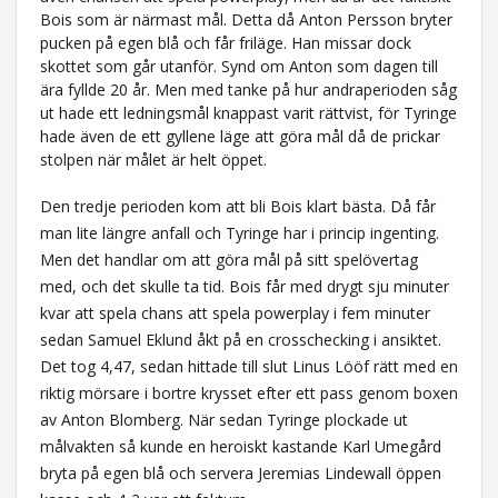
Bois som är närmast mål. Detta då Anton Persson bryter
pucken på egen blå och får friläge. Han missar dock
skottet som går utanför. Synd om Anton som dagen till
ära fyllde 20 år. Men med tanke på hur andraperioden såg
ut hade ett ledningsmål knappast varit rättvist, för Tyringe
hade även de ett gyllene läge att göra mål då de prickar
stolpen när målet är helt öppet.
Den tredje perioden kom att bli Bois klart bästa. Då får
man lite längre anfall och Tyringe har i princip ingenting.
Men det handlar om att göra mål på sitt spelövertag
med, och det skulle ta tid. Bois får med drygt sju minuter
kvar att spela chans att spela powerplay i fem minuter
sedan Samuel Eklund åkt på en crosschecking i ansiktet.
Det tog 4,47, sedan hittade till slut Linus Lööf rätt med en
riktig mörsare i bortre krysset efter ett pass genom boxen
av Anton Blomberg. När sedan Tyringe plockade ut
målvakten så kunde en heroiskt kastande Karl Umegård
bryta på egen blå och servera Jeremias Lindewall öppen