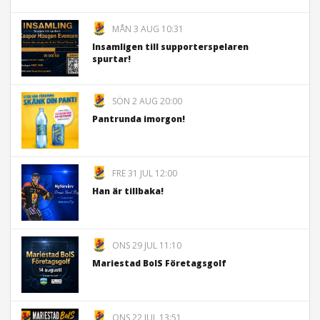
MÅN 3 AUG 10:31
Insamligen till supporterspelaren
spurtar!
SÖN 2 AUG 20:00
Pantrunda imorgon!
FRE 31 JUL 12:00
Han är tillbaka!
ONS 29 JUL 11:10
Mariestad BoIS Företagsgolf
ONS 22 JUL 13:51