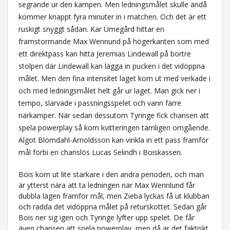
segrande ur den kampen. Men ledningsmålet skulle ändå
kommer knappt fyra minuter in i matchen. Och det är ett
ruskigt snyggt sådan. Kar Umegård hittar en
framstormande Max Wennund på högerkanten som med
ett direktpass kan hitta Jeremias Lindewall på bortre
stolpen där Lindewall kan lägga in pucken i det vidöppna
målet. Men den fina intensitet laget kom ut med verkade i
och med ledningsmålet helt går ur laget. Man gick ner i
tempo, slarvade i passningsspelet och vann färre
närkamper. När sedan dessutom Tyringe fick chansen att
spela powerplay så kom kvitteringen tämligen omgående.
Algot Blomdahl-Arnoldsson kan vinkla in ett pass framför
mål förbi en chanslös Lucas Selindh i Boiskassen.
Bois kom ut lite starkare i den andra perioden, och man
är ytterst nära att ta ledningen när Max Wennlund får
dubbla lägen framför mål, men Zieba lyckas få ut klubban
och rädda det vidöppna målet på returskottet. Sedan går
Bois ner sig igen och Tyringe lyfter upp spelet. De får
även chansen att spela powerplay, men då är det faktiskt