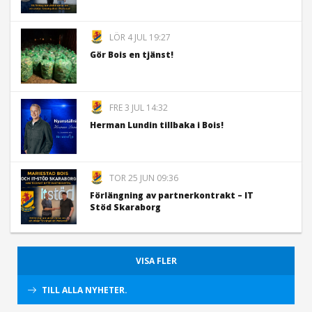
LÖR 4 JUL 19:27
Gör Bois en tjänst!
FRE 3 JUL 14:32
Herman Lundin tillbaka i Bois!
TOR 25 JUN 09:36
Förlängning av partnerkontrakt – IT
Stöd Skaraborg
VISA FLER
TILL ALLA NYHETER.