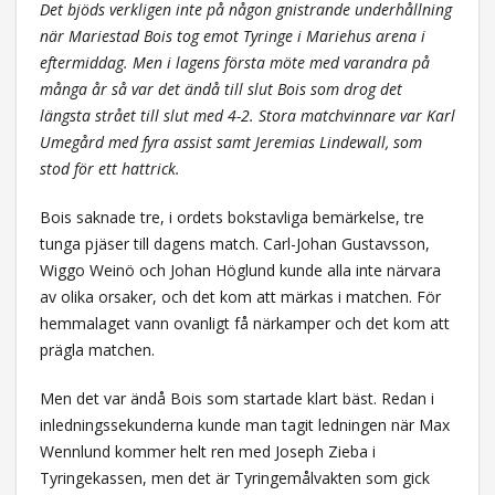
Det bjöds verkligen inte på någon gnistrande underhållning
när Mariestad Bois tog emot Tyringe i Mariehus arena i
eftermiddag. Men i lagens första möte med varandra på
många år så var det ändå till slut Bois som drog det
längsta strået till slut med 4-2. Stora matchvinnare var Karl
Umegård med fyra assist samt Jeremias Lindewall, som
stod för ett hattrick.
Bois saknade tre, i ordets bokstavliga bemärkelse, tre
tunga pjäser till dagens match. Carl-Johan Gustavsson,
Wiggo Weinö och Johan Höglund kunde alla inte närvara
av olika orsaker, och det kom att märkas i matchen. För
hemmalaget vann ovanligt få närkamper och det kom att
prägla matchen.
Men det var ändå Bois som startade klart bäst. Redan i
inledningssekunderna kunde man tagit ledningen när Max
Wennlund kommer helt ren med Joseph Zieba i
Tyringekassen, men det är Tyringemålvakten som gick