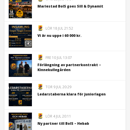
Mariestad BoIS goes Sill & Dynamit
LÖR 18 JUL 21:52
Vi är nu uppe i 60 000 kr.
FRE 10 JUL 13:07
Förlängning av partnerkontrakt –
Kinnekullegården
TOR 9 JUL 20:29
Ledarstaberna klara för juniorlagen
LÖR 4 JUL 20:11
Ny partner till BoIS – Hebab