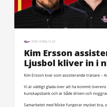
SÖN 10 MAJ 12:23
Kim Ersson assist
Ljusbol kliver in i n
Kim Ersson kvar som assisterande tränare – Ant
Vi är väldigt glada över att ha kommit överen
kunskapsbank och är både driven och noggrann
Samarbetet med Micke fungerar mycket bra, oc