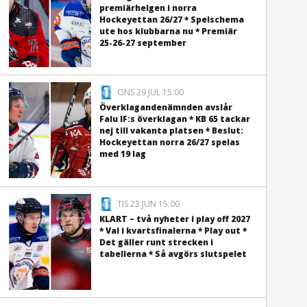
premiärhelgen i norra
Hockeyettan 26/27 * Spelschema
ute hos klubbarna nu * Premiär
25-26-27 september
ONS 29 JUL 15:00
Överklagandenämnden avslår
Falu IF:s överklagan * KB 65 tackar
nej till vakanta platsen * Beslut:
Hockeyettan norra 26/27 spelas
med 19 lag
TIS 23 JUN 15:00
KLART – två nyheter i play off 2027
* Val i kvartsfinalerna * Play out *
Det gäller runt strecken i
tabellerna * Så avgörs slutspelet