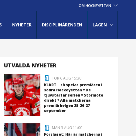
OM HOCKEYETTAN
S
NYHETER
DISCIPLINÄRENDEN
LAGEN
UTVALDA NYHETER
TOR 6 AUG 15:30
KLART – så spelas premiären i
södra Hockeyettan * De
tjuvstartar serien * Stormöte
direkt * Alla matcherna
premiärhelgen 25-26-27
september
MÅN 3 AUG 11:00
Förslaget: Här är matcherna i