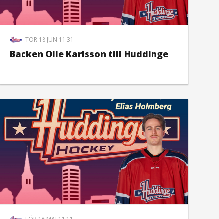
TOR 18 JUN 11:31
Backen Olle Karlsson till Huddinge
LÖR 16 MAJ 11:11