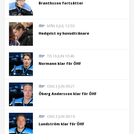
Branthsson fortsätter
MÅN 6 JUL 12:50
Hedqvist ny huvudtränare
TIS 16 JUN 10:46
Normann klar för ÖHF
ONS 3 JUN 09:21
Öberg Andersson klar för ÖHF
ONS 3 JUN 09:19
Lundström klar för ÖHF