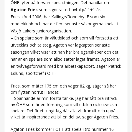
ÖHF fyller på forwardsbesättningen. Det handlar om
Agaton Fries
som signerat ett avtal på 1+1 år.
Fries, född 2006, har Kallinge/Ronneby IF som sin
moderklubb och har de fem senaste säsongerna spelat i
Växjö Lakers juniororganisation.
– En spelare som är välutbildad och som vill fortsätta att
utvecklas och ta steg. Agaton var lagkapten senaste
säsongen vilket visar att han har bra egenskaper och det
här är en spelare som alltid sätter laget främst. Agaton är
en tvåvägsforward med bra arbetskapacitet, säger Patrick
Edlund, sportchef i ÖHF.
Fries, som mäter 175 cm och väger 82 kg, säger så här
om flytten norrut i landet:
– Spännande är min första tanke. Jag har fått bra intryck
av ÖHF som är en förening som vill utbilda och utveckla
spelare. Det är ett ungt lag där alla vill framåt och uppåt
vilket är inspirerande att bli en del av, säger Agaton Fries.
Agaton Fries kommer i ÖHF att spela i tröjnummer 16.