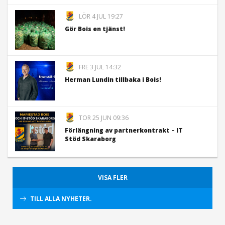
LÖR 4 JUL 19:27
Gör Bois en tjänst!
FRE 3 JUL 14:32
Herman Lundin tillbaka i Bois!
TOR 25 JUN 09:36
Förlängning av partnerkontrakt – IT
Stöd Skaraborg
VISA FLER
TILL ALLA NYHETER.