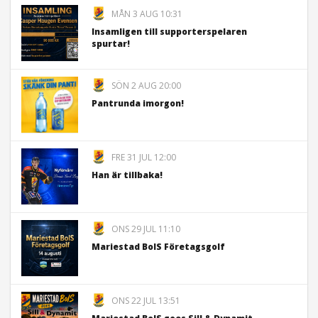
MÅN 3 AUG 10:31
Insamligen till supporterspelaren
spurtar!
SÖN 2 AUG 20:00
Pantrunda imorgon!
FRE 31 JUL 12:00
Han är tillbaka!
ONS 29 JUL 11:10
Mariestad BoIS Företagsgolf
ONS 22 JUL 13:51