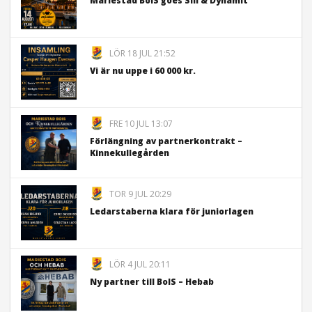
Mariestad BoIS goes Sill & Dynamit
LÖR 18 JUL 21:52
Vi är nu uppe i 60 000 kr.
FRE 10 JUL 13:07
Förlängning av partnerkontrakt –
Kinnekullegården
TOR 9 JUL 20:29
Ledarstaberna klara för juniorlagen
LÖR 4 JUL 20:11
Ny partner till BoIS – Hebab