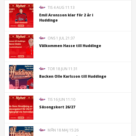
TIS 4 AUG 11:13
Emil Aronsson klar för 2 år i
Huddinge
ONS 1 JUL 21:37
Välkommen Hasse till Huddinge
TOR 18 JUN 11:31
Backen Olle Karlsson till Huddinge
TIS 16 JUN 11:10
Säsongskort 26/27
MÅN 18 MAJ 15:26