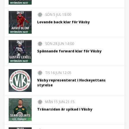
SÖN 5 JUL 18:00
Lovande back klar för Väsby
SÖN 28 JUN 14:00
Spännande forward klar för Väsby
TIS 16 JUN 12:05
Väsby representerat i Hockeyettans
styrelse
MÅN 15 JUN 21:15
Tränarsidan är spikad i Väsby