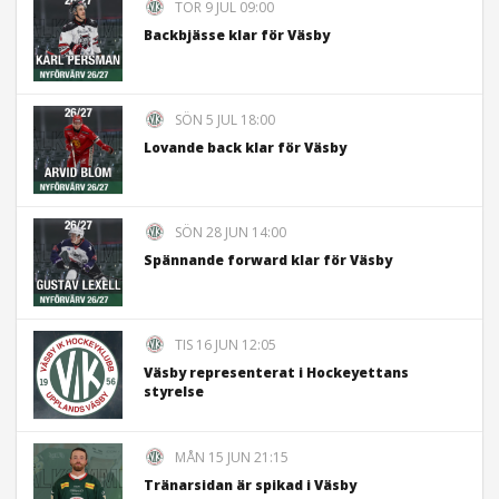
TOR 9 JUL 09:00
Backbjässe klar för Väsby
SÖN 5 JUL 18:00
Lovande back klar för Väsby
SÖN 28 JUN 14:00
Spännande forward klar för Väsby
TIS 16 JUN 12:05
Väsby representerat i Hockeyettans
styrelse
MÅN 15 JUN 21:15
Tränarsidan är spikad i Väsby