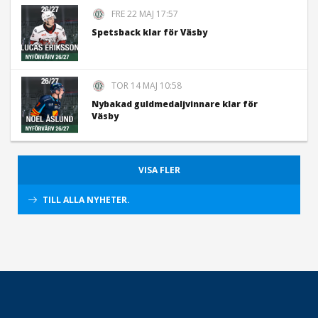
FRE 22 MAJ 17:57
Spetsback klar för Väsby
TOR 14 MAJ 10:58
Nybakad guldmedaljvinnare klar för
Väsby
VISA FLER
TILL ALLA NYHETER.