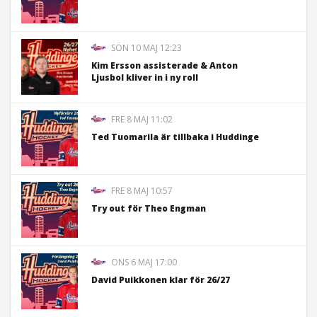
SÖN 10 MAJ 12:23
Kim Ersson assisterade & Anton
Ljusbol kliver in i ny roll
FRE 8 MAJ 11:02
Ted Tuomarila är tillbaka i Huddinge
FRE 8 MAJ 10:57
Try out för Theo Engman
ONS 6 MAJ 17:00
David Puikkonen klar för 26/27