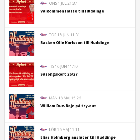
ONS 1 JUL 21:37
Välkommen Hasse till Huddinge
TOR 18 JUN 11:31
Backen Olle Karlsson till Huddinge
TIS 16 JUN 11:10
Säsongskort 26/27
MÅN 18 MAJ 15:26
William Due-Boje på try-out
LÖR 16 MAJ 11:11
Elias Holmberg ansluter till Huddinge