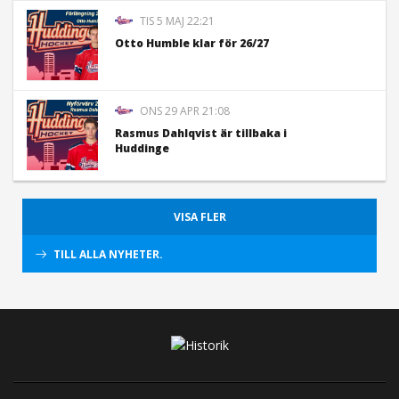
TIS 5 MAJ 22:21
Otto Humble klar för 26/27
ONS 29 APR 21:08
Rasmus Dahlqvist är tillbaka i
Huddinge
VISA FLER
TILL ALLA NYHETER.