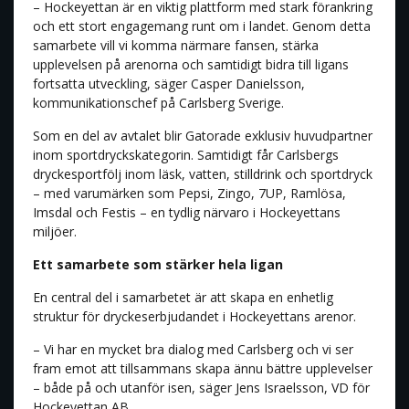
– Hockeyettan är en viktig plattform med stark förankring
och ett stort engagemang runt om i landet. Genom detta
samarbete vill vi komma närmare fansen, stärka
upplevelsen på arenorna och samtidigt bidra till ligans
fortsatta utveckling, säger Casper Danielsson,
kommunikationschef på Carlsberg Sverige.
Som en del av avtalet blir Gatorade exklusiv huvudpartner
inom sportdryckskategorin. Samtidigt får Carlsbergs
dryckesportfölj inom läsk, vatten, stilldrink och sportdryck
– med varumärken som Pepsi, Zingo, 7UP, Ramlösa,
Imsdal och Festis – en tydlig närvaro i Hockeyettans
miljöer.
Ett samarbete som stärker hela ligan
En central del i samarbetet är att skapa en enhetlig
struktur för dryckeserbjudandet i Hockeyettans arenor.
– Vi har en mycket bra dialog med Carlsberg och vi ser
fram emot att tillsammans skapa ännu bättre upplevelser
– både på och utanför isen, säger Jens Israelsson, VD för
Hockeyettan AB.