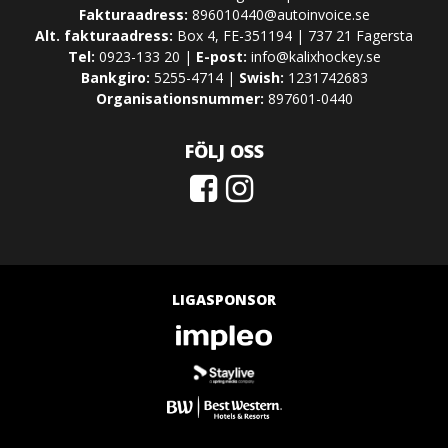
Fakturaadress:
896010440@autoinvoice.se
Alt. fakturaadress:
Box 4, FE-351194 | 737 21 Fagersta
Tel:
0923-133 20 |
E-post:
info@kalixhockey.se
Bankgiro:
5255-4714 |
Swish:
1231742683
Organisationsnummer:
897601-0440
FÖLJ OSS
LIGASPONSOR