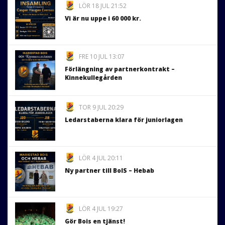
LÖR 18 JUL 21:52
Vi är nu uppe i 60 000 kr.
FRE 10 JUL 13:07
Förlängning av partnerkontrakt –
Kinnekullegården
TOR 9 JUL 20:29
Ledarstaberna klara för juniorlagen
LÖR 4 JUL 20:11
Ny partner till BoIS – Hebab
LÖR 4 JUL 19:27
Gör Bois en tjänst!