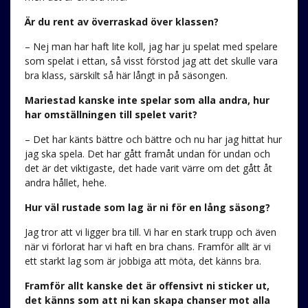
Är du rent av överraskad över klassen?
– Nej man har haft lite koll, jag har ju spelat med spelare
som spelat i ettan, så visst förstod jag att det skulle vara
bra klass, särskilt så här långt in på säsongen.
Mariestad kanske inte spelar som alla andra, hur
har omställningen till spelet varit?
– Det har känts bättre och bättre och nu har jag hittat hur
jag ska spela. Det har gått framåt undan för undan och
det är det viktigaste, det hade varit värre om det gått åt
andra hållet, hehe.
Hur väl rustade som lag är ni för en lång säsong?
Jag tror att vi ligger bra till. Vi har en stark trupp och även
när vi förlorat har vi haft en bra chans. Framför allt är vi
ett starkt lag som är jobbiga att möta, det känns bra.
Framför allt kanske det är offensivt ni sticker ut,
det känns som att ni kan skapa chanser mot alla