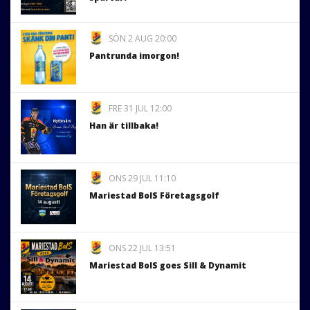
SÖN 2 AUG 20:00
Pantrunda imorgon!
FRE 31 JUL 12:00
Han är tillbaka!
ONS 29 JUL 11:10
Mariestad BoIS Företagsgolf
ONS 22 JUL 13:51
Mariestad BoIS goes Sill & Dynamit