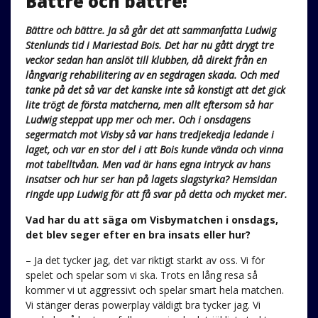
Bättre och bättre!
Bättre och bättre. Ja så går det att sammanfatta Ludwig
Stenlunds tid i Mariestad Bois. Det har nu gått drygt tre
veckor sedan han anslöt till klubben, då direkt från en
långvarig rehabilitering av en segdragen skada. Och med
tanke på det så var det kanske inte så konstigt att det gick
lite trögt de första matcherna, men allt eftersom så har
Ludwig steppat upp mer och mer. Och i onsdagens
segermatch mot Visby så var hans tredjekedja ledande i
laget, och var en stor del i att Bois kunde vända och vinna
mot tabelltvåan. Men vad är hans egna intryck av hans
insatser och hur ser han på lagets slagstyrka? Hemsidan
ringde upp Ludwig för att få svar på detta och mycket mer.
Vad har du att säga om Visbymatchen i onsdags,
det blev seger efter en bra insats eller hur?
– Ja det tycker jag, det var riktigt starkt av oss. Vi för
spelet och spelar som vi ska. Trots en lång resa så
kommer vi ut aggressivt och spelar smart hela matchen.
Vi stänger deras powerplay väldigt bra tycker jag. Vi