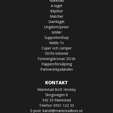
Marknad
A-laget
Biljetter
Matcher
Damlaget
Ungdom/Junior
Istider
Supportershop
Webb-Tv
Cuper och camper
50/50-lotteriet
Föreningskronan 25/26
Pappersförsäljning
Partnererbjudanden
KONTAKT
Mariestad BoIS Hockey
Skogsvägen 6
542 33 Mariestad
Telefon: 0501-122 33
E-post:
kansli@mariestadbois.se