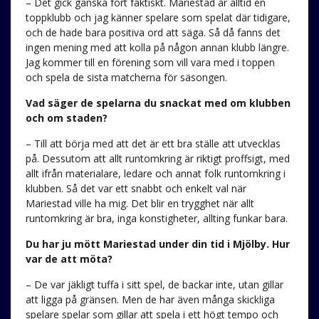
– Det gick ganska fort faktiskt. Mariestad är alltid en
toppklubb och jag känner spelare som spelat där tidigare,
och de hade bara positiva ord att säga. Så då fanns det
ingen mening med att kolla på någon annan klubb längre.
Jag kommer till en förening som vill vara med i toppen
och spela de sista matcherna för säsongen.
Vad säger de spelarna du snackat med om klubben
och om staden?
– Till att börja med att det är ett bra ställe att utvecklas
på. Dessutom att allt runtomkring är riktigt proffsigt, med
allt ifrån materialare, ledare och annat folk runtomkring i
klubben. Så det var ett snabbt och enkelt val när
Mariestad ville ha mig. Det blir en trygghet när allt
runtomkring är bra, inga konstigheter, allting funkar bara.
Du har ju mött Mariestad under din tid i Mjölby. Hur
var de att möta?
– De var jäkligt tuffa i sitt spel, de backar inte, utan gillar
att ligga på gränsen. Men de har även många skickliga
spelare spelar som gillar att spela i ett högt tempo och