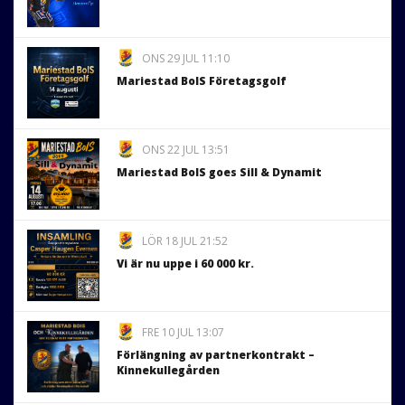
ONS 29 JUL 11:10
Mariestad BoIS Företagsgolf
ONS 22 JUL 13:51
Mariestad BoIS goes Sill & Dynamit
LÖR 18 JUL 21:52
Vi är nu uppe i 60 000 kr.
FRE 10 JUL 13:07
Förlängning av partnerkontrakt –
Kinnekullegården