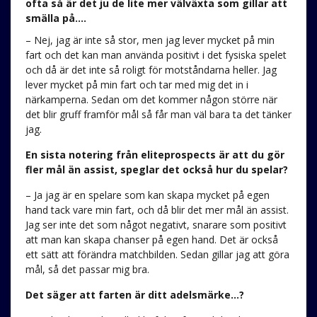
ofta så är det ju de lite mer välväxta som gillar att
smälla på….
– Nej, jag är inte så stor, men jag lever mycket på min
fart och det kan man använda positivt i det fysiska spelet
och då är det inte så roligt för motståndarna heller. Jag
lever mycket på min fart och tar med mig det in i
närkamperna. Sedan om det kommer någon större när
det blir gruff framför mål så får man väl bara ta det tänker
jag.
En sista notering från eliteprospects är att du gör
fler mål än assist, speglar det också hur du spelar?
– Ja jag är en spelare som kan skapa mycket på egen
hand tack vare min fart, och då blir det mer mål än assist.
Jag ser inte det som något negativt, snarare som positivt
att man kan skapa chanser på egen hand. Det är också
ett sätt att förändra matchbilden. Sedan gillar jag att göra
mål, så det passar mig bra.
Det säger att farten är ditt adelsmärke…?