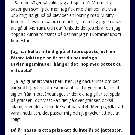
– Som du säger så valde jag att spela för Vimmerby
säsongen som gick, men jag fick inte chansen att visa
upp mig riktigt, så då blev det en lösning med Mjölby.
Men det blev inte så bra där heller, så då tog jag chansen
att gå till Mörrum. Och där funkade det jättebra, och jag
hoppas kunna fortsätta på det när jag nu kommer upp till
Mariestad.
Jag har kollat inte dig på eliteprospects, och en
första iakttagelse är att du har många
utvisningsminuter, hänger det ihop med sättet du
vill spela?
– Ja jag gillar att vara i hetluften, jag backar inte om det
blir gruff., Jag brukar resonera att så länge man får med
sig en från motståndarlaget är det ok. Jag gillar att spela
på gränsen, och visst kan det gå över gränsen också
ibland, men det är mindre sånt på slutet. Men jag gillar att
vara i hetluften, det passar mig och jag tycker att det är
roligt.
Då är nästa iakttagelse att du inte är så jättestor,