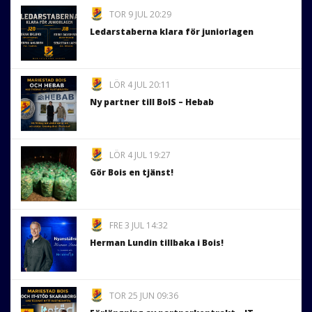
TOR 9 JUL 20:29
Ledarstaberna klara för juniorlagen
LÖR 4 JUL 20:11
Ny partner till BoIS – Hebab
LÖR 4 JUL 19:27
Gör Bois en tjänst!
FRE 3 JUL 14:32
Herman Lundin tillbaka i Bois!
TOR 25 JUN 09:36