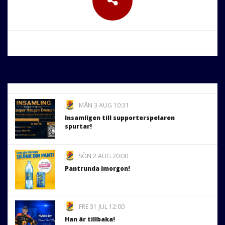
MÅN 3 AUG 10:31
Insamligen till supporterspelaren
spurtar!
SÖN 2 AUG 20:00
Pantrunda imorgon!
FRE 31 JUL 12:00
Han är tillbaka!