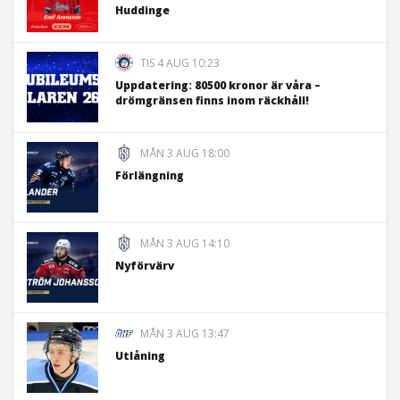
Huddinge
TIS 4 AUG 10:23
Uppdatering: 80500 kronor är våra –
drömgränsen finns inom räckhåll!
MÅN 3 AUG 18:00
Förlängning
MÅN 3 AUG 14:10
Nyförvärv
MÅN 3 AUG 13:47
Utlåning