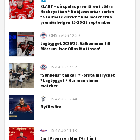
KLART – så spelas premiären i södra
Hockeyettan * De tjuvstartar serien
* Stormöte direkt * Alla matcherna
premiärhelgen 25-26-27 september
ONS 5 AUG 12:59
Lagbygget 2026/27: Välkommen till
Mörrum, Isac Ollas Mattsson!
TIS 4 AUG 14:52
”Sunkens” tankar: * Första intrycket
* Lagbygget * Hur man vinner
matcher
TIS 4 AUG 12:44
Nyförvärv
TIS 4 AUG 11:13
Emil Aronsson klar för 2 år i