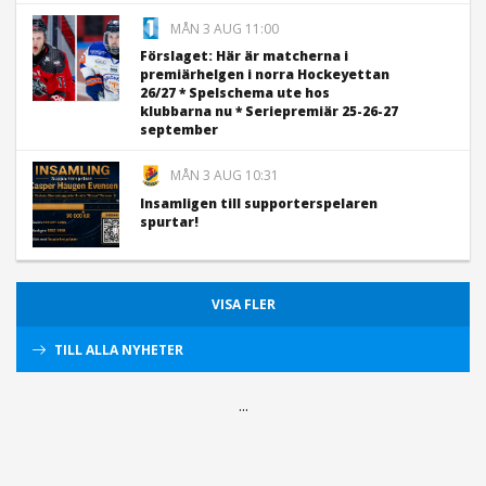
MÅN 3 AUG 11:00
Förslaget: Här är matcherna i
premiärhelgen i norra Hockeyettan
26/27 * Spelschema ute hos
klubbarna nu * Seriepremiär 25-26-27
september
MÅN 3 AUG 10:31
Insamligen till supporterspelaren
spurtar!
VISA FLER
TILL ALLA NYHETER
...