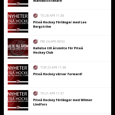
målvaktstränare
TIS 28 APR 11:38
Piteå Hockey förlänger med Leo
Bergström
FRE 24 APR 09:53
Kallelse till årsmöte för Piteå
Hockey Club
TOR 23 APR 11:38
Piteå Hockey värvar forward!
TIS 21 APR 11:37
Piteå Hockey förlänger med Wilmer
Lindfors