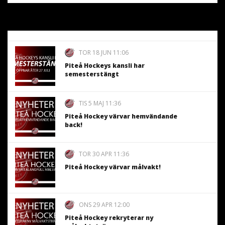
TOR 18 JUN 11:06
Piteå Hockeys kansli har
semesterstängt
TIS 5 MAJ 11:36
Piteå Hockey värvar hemvändande
back!
TOR 30 APR 11:36
Piteå Hockey värvar målvakt!
ONS 29 APR 12:00
Piteå Hockey rekryterar ny