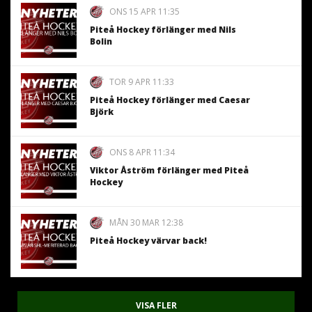
ONS 15 APR 11:35
Piteå Hockey förlänger med Nils
Bolin
TOR 9 APR 11:33
Piteå Hockey förlänger med Caesar
Björk
ONS 8 APR 11:34
Viktor Åström förlänger med Piteå
Hockey
MÅN 30 MAR 12:38
Piteå Hockey värvar back!
VISA FLER