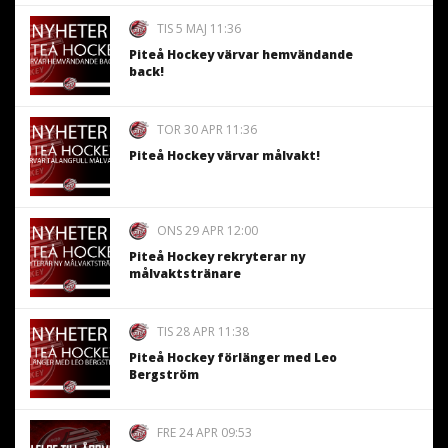
TIS 5 MAJ 11:36
Piteå Hockey värvar hemvändande
back!
TOR 30 APR 11:36
Piteå Hockey värvar målvakt!
ONS 29 APR 12:00
Piteå Hockey rekryterar ny
målvaktstränare
TIS 28 APR 11:38
Piteå Hockey förlänger med Leo
Bergström
FRE 24 APR 09:53