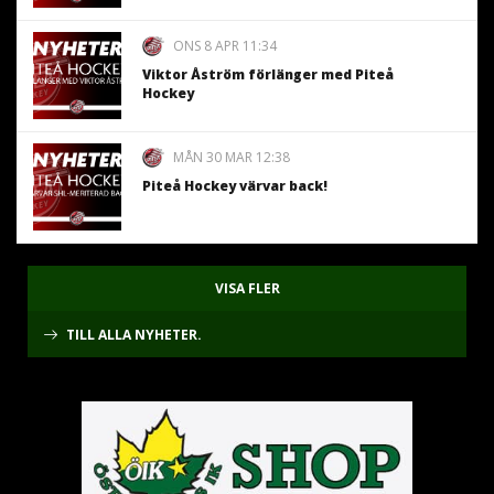
ONS 8 APR 11:34
Viktor Åström förlänger med Piteå
Hockey
MÅN 30 MAR 12:38
Piteå Hockey värvar back!
VISA FLER
TILL ALLA NYHETER.