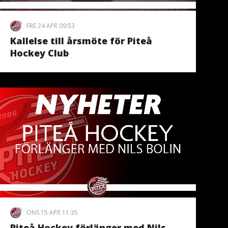
FRE 24 APR 09:53
Kallelse till årsmöte för Piteå
Hockey Club
ONS 15 APR 11:35
Piteå Hockey förlänger med Nils