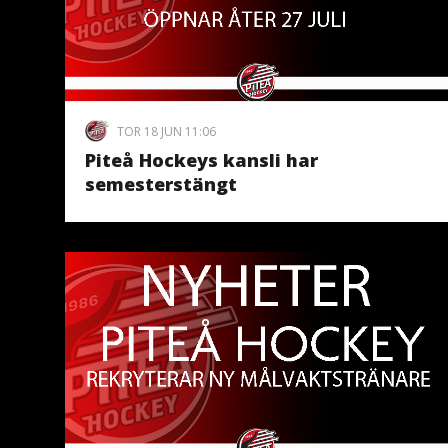
TOR 18 JUN 11:06
Piteå Hockeys kansli har
semesterstängt