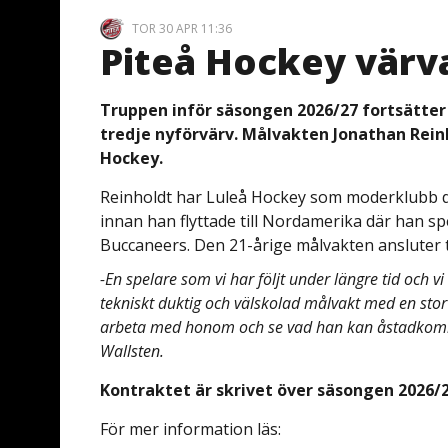
TOR 30 APR 11:36
Piteå Hockey värv
Truppen inför säsongen 2026/27 fortsätter 
tredje nyförvärv. Målvakten Jonathan Reinh
Hockey.
Reinholdt har Luleå Hockey som moderklubb 
innan han flyttade till Nordamerika där han 
Buccaneers. Den 21-årige målvakten ansluter ti
-En spelare som vi har följt under längre tid och vi
tekniskt duktig och välskolad målvakt med en stor 
arbeta med honom och se vad han kan åstadkomma
Wallsten.
Kontraktet är skrivet över säsongen 2026/2
För mer information läs: