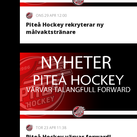
ONS 29 APR 12:00
Piteå Hockey rekryterar ny
målvaktstränare
TOR 23 APR 11:38
Piteå Hockey värvar forward!