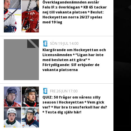
Överklagandenämnden avslår
Falu IF:s överklagan * KB 65 tackar
nej till vakanta platsen * Beslut:
Hockeyettan norra 26/27 spelas
med 19 lag
SÖN 19 JUL 14:00
Klargörande om Hockeyettan och
Licensnämnden * ”Ligan har inte
med besluten att göra” *
Förtydligande: SIF erbjuder de
vakanta platserna
FRE 26 JUN 17:00
QUIZ: 50 frågor om vårens silly
season i Hockeyettan * Vem gick
var? * Hur bra transferkoll har du?
* Testa dig själv här!