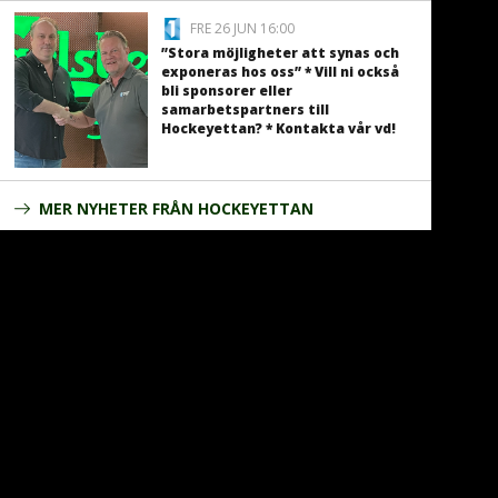
FRE 26 JUN 16:00
”Stora möjligheter att synas och
exponeras hos oss” * Vill ni också
bli sponsorer eller
samarbetspartners till
Hockeyettan? * Kontakta vår vd!
MER NYHETER FRÅN HOCKEYETTAN