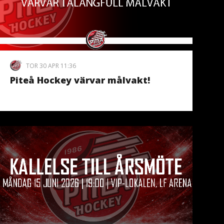
TOR 30 APR 11:36
Piteå Hockey värvar målvakt!