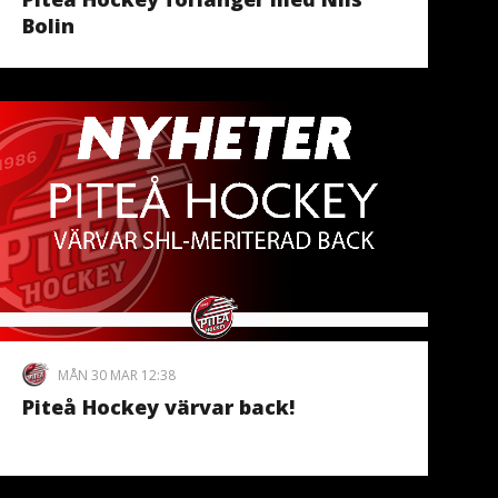
Bolin
MÅN 30 MAR 12:38
Piteå Hockey värvar back!