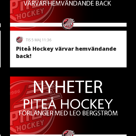
TIS 5 MAJ 11:36
Piteå Hockey värvar hemvändande
back!