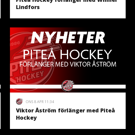
Lindfors
ONS 8 APR 11:34
Viktor Åström förlänger med Piteå
Hockey