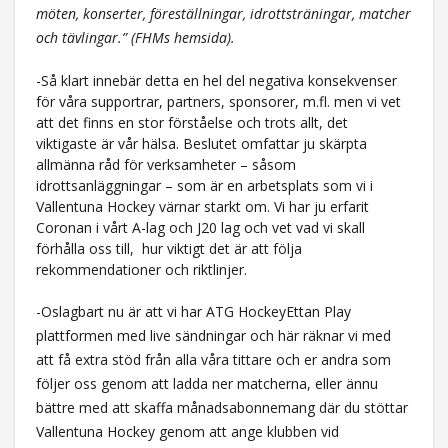
möten, konserter, föreställningar, idrottsträningar, matcher
och tävlingar.” (FHMs hemsida).
-Så klart innebär detta en hel del negativa konsekvenser
för våra supportrar, partners, sponsorer, m.fl. men vi vet
att det finns en stor förståelse och trots allt, det
viktigaste är vår hälsa. Beslutet omfattar ju skärpta
allmänna råd för verksamheter – såsom
idrottsanläggningar – som är en arbetsplats som vi i
Vallentuna Hockey värnar starkt om. Vi har ju erfarit
Coronan i vårt A-lag och J20 lag och vet vad vi skall
förhålla oss till, hur viktigt det är att följa
rekommendationer och riktlinjer.
-Oslagbart nu är att vi har ATG HockeyEttan Play
plattformen med live sändningar och här räknar vi med
att få extra stöd från alla våra tittare och er andra som
följer oss genom att ladda ner matcherna, eller ännu
bättre med att skaffa månadsabonnemang där du stöttar
Vallentuna Hockey genom att ange klubben vid