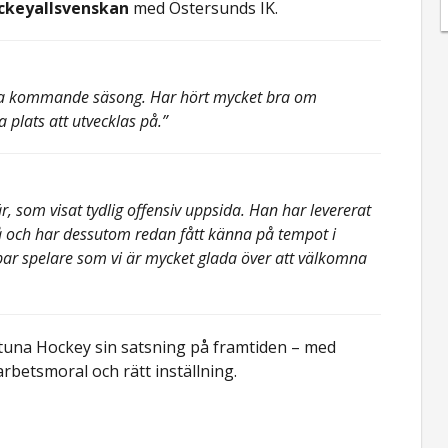
ockeyallsvenskan
med Östersunds IK.
ntuna kommande säsong. Har hört mycket bra om
plats att utvecklas på.”
, som visat tydlig offensiv uppsida. Han har levererat
vå och har dessutom redan fått känna på tempot i
bar spelare som vi är mycket glada över att välkomna
tuna Hockey sin satsning på framtiden – med
rbetsmoral och rätt inställning.