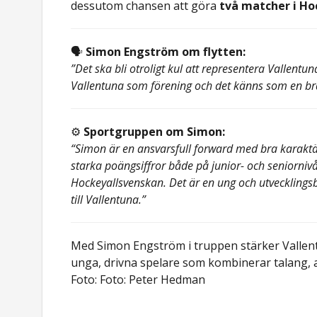
dessutom chansen att göra
två matcher i H
🗣️
Simon Engström om flytten:
”Det ska bli otroligt kul att representera Valle
Vallentuna som förening och det känns som en bra 
⚙️
Sportgruppen om Simon:
“Simon är en ansvarsfull forward med bra karaktär
starka poängsiffror både på junior- och seniorni
Hockeyallsvenskan. Det är en ung och utvecklings
till Vallentuna.”
Med Simon Engström i truppen stärker Vallen
unga, drivna spelare som kombinerar talang, a
Foto:
Foto: Peter Hedman