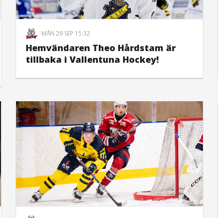
MÅN 29 SEP 15:32
Hemvändaren Theo Hårdstam är
tillbaka i Vallentuna Hockey!