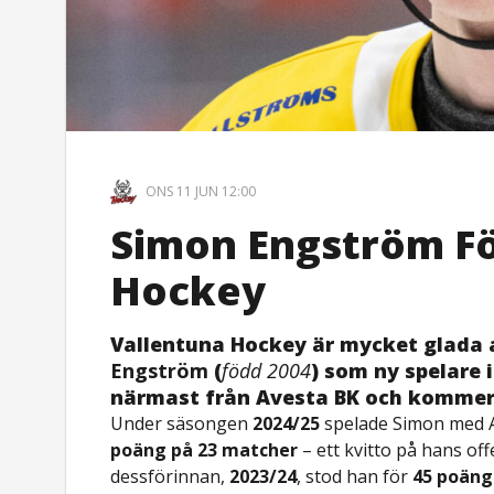
ONS 11 JUN 12:00
Simon Engström Fö
Hockey
Vallentuna Hockey är mycket glada
Engström
(
född 2004
) som ny spelare 
närmast från Avesta BK och kommer 
Under säsongen
2024/25
spelade Simon med A
poäng på 23 matcher
– ett kvitto på hans of
dessförinnan,
2023/24
, stod han för
45 poäng