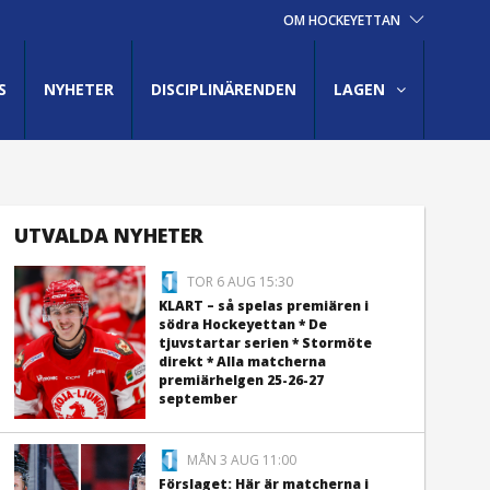
OM HOCKEYETTAN
S
NYHETER
DISCIPLINÄRENDEN
LAGEN
UTVALDA NYHETER
TOR 6 AUG 15:30
KLART – så spelas premiären i
södra Hockeyettan * De
tjuvstartar serien * Stormöte
direkt * Alla matcherna
premiärhelgen 25-26-27
september
MÅN 3 AUG 11:00
Förslaget: Här är matcherna i