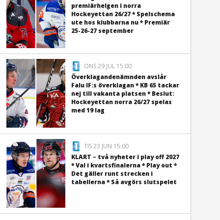
premiärhelgen i norra
Hockeyettan 26/27 * Spelschema
ute hos klubbarna nu * Premiär
25-26-27 september
ONS 29 JUL 15:00
Överklagandenämnden avslår
Falu IF:s överklagan * KB 65 tackar
nej till vakanta platsen * Beslut:
Hockeyettan norra 26/27 spelas
med 19 lag
TIS 23 JUN 15:00
KLART – två nyheter i play off 2027
* Val i kvartsfinalerna * Play out *
Det gäller runt strecken i
tabellerna * Så avgörs slutspelet