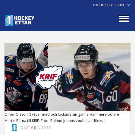
OM HOCKEYETTAN
Oliver Olsson (t v) var med och lockade sin gamle Hammers-polare
Martin Pärna till KRIF. Foto: Roland Johansson/hallandifokus
ONS 16 JUN 10:56