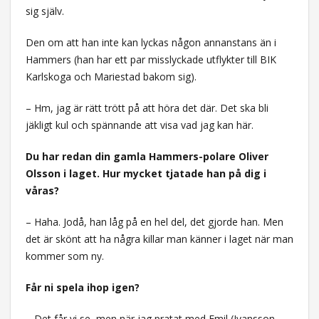
sig själv.
Den om att han inte kan lyckas någon annanstans än i
Hammers (han har ett par misslyckade utflykter till BIK
Karlskoga och Mariestad bakom sig).
– Hm, jag är rätt trött på att höra det där. Det ska bli
jäkligt kul och spännande att visa vad jag kan här.
Du har redan din gamla Hammers-polare Oliver
Olsson i laget. Hur mycket tjatade han på dig i
våras?
– Haha. Jodå, han låg på en hel del, det gjorde han. Men
det är skönt att ha några killar man känner i laget när man
kommer som ny.
Får ni spela ihop igen?
– Det får vi se, men när jag pratat med Emil (Ivansson,