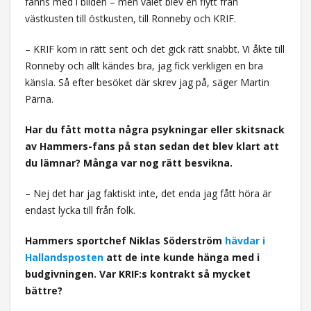
fanns med i bilden – men valet blev en flytt från
västkusten till östkusten, till Ronneby och KRIF.
– KRIF kom in rätt sent och det gick rätt snabbt. Vi åkte till
Ronneby och allt kändes bra, jag fick verkligen en bra
känsla. Så efter besöket där skrev jag på, säger Martin
Pärna.
Har du fått motta några psykningar eller skitsnack
av Hammers-fans på stan sedan det blev klart att
du lämnar? Många var nog rätt besvikna.
– Nej det har jag faktiskt inte, det enda jag fått höra är
endast lycka till från folk.
Hammers sportchef Niklas Söderström
hävdar i
Hallandsposten
att de inte kunde hänga med i
budgivningen. Var KRIF:s kontrakt så mycket
bättre?