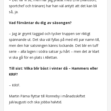
sportchef och tränare) har han väl antytt att det kan bli
så, ja.
Vad förväntar du dig av säsongen?
– Jag är grymt taggad och tycker truppen ser riktigt
spännande ut. Det ska väl fyllas på med ett par namn till,
men den här satsningen känns lockande. Det blir en tuff
serie – alla lagen i södra satsar ju hårt – men det är klart
vi ska gå för en plats i Allettan.
Till sist: Vilka blir bäst i vinter då – Hammers eller
KRIF?
– KRIF.
Martin Pärna flyttar till Ronneby i månadsskiftet
juli/augusti och ska jobba halvtid.