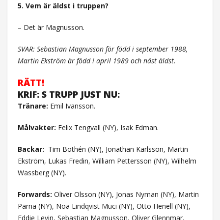
5. Vem är äldst i truppen?
– Det är Magnusson.
SVAR: Sebastian Magnusson för född i september 1988,
Martin Ekström är född i april 1989 och näst äldst.
RÄTT!
KRIF: S TRUPP JUST NU:
Tränare:
Emil Ivansson.
Målvakter:
Felix Tengvall (NY), Isak Edman.
Backar:
Tim Bothén (NY), Jonathan Karlsson, Martin
Ekström, Lukas Fredin, William Pettersson (NY), Wilhelm
Wassberg (NY).
Forwards:
Oliver Olsson (NY), Jonas Nyman (NY), Martin
Pärna (NY), Noa Lindqvist Muci (NY), Otto Henell (NY),
Eddie Levin, Sebastian Magnusson, Oliver Glennmar,