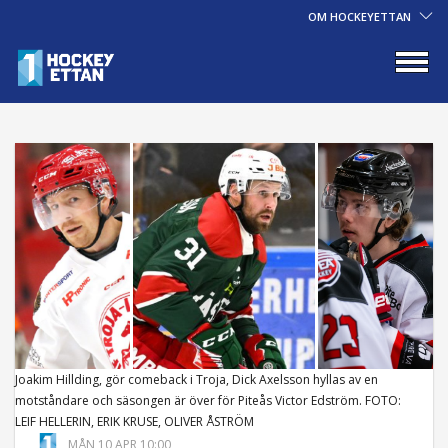
OM HOCKEYETTAN
Joakim Hillding, gör comeback i Troja, Dick Axelsson hyllas av en
motståndare och säsongen är över för Piteås Victor Edström. FOTO:
LEIF HELLERIN, ERIK KRUSE, OLIVER ÅSTRÖM
MÅN 10 APR 10:00