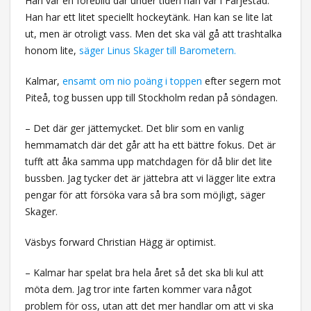
Han var en förebild där under tiden han var i Färjestad.
Han har ett litet speciellt hockeytänk. Han kan se lite lat
ut, men är otroligt vass. Men det ska väl gå att trashtalka
honom lite,
säger Linus Skager till Barometern.
Kalmar,
ensamt om nio poäng i toppen
efter segern mot
Piteå, tog bussen upp till Stockholm redan på söndagen.
– Det där ger jättemycket. Det blir som en vanlig
hemmamatch där det går att ha ett bättre fokus. Det är
tufft att åka samma upp matchdagen för då blir det lite
bussben. Jag tycker det är jättebra att vi lägger lite extra
pengar för att försöka vara så bra som möjligt, säger
Skager.
Väsbys forward Christian Hägg är optimist.
– Kalmar har spelat bra hela året så det ska bli kul att
möta dem. Jag tror inte farten kommer vara något
problem för oss, utan att det mer handlar om att vi ska