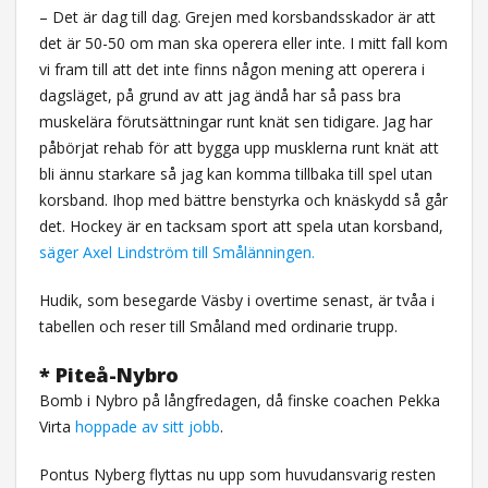
– Det är dag till dag. Grejen med korsbandsskador är att
det är 50-50 om man ska operera eller inte. I mitt fall kom
vi fram till att det inte finns någon mening att operera i
dagsläget, på grund av att jag ändå har så pass bra
muskelära förutsättningar runt knät sen tidigare. Jag har
påbörjat rehab för att bygga upp musklerna runt knät att
bli ännu starkare så jag kan komma tillbaka till spel utan
korsband. Ihop med bättre benstyrka och knäskydd så går
det. Hockey är en tacksam sport att spela utan korsband,
säger Axel Lindström till Smålänningen.
Hudik, som besegarde Väsby i overtime senast, är tvåa i
tabellen och reser till Småland med ordinarie trupp.
* Piteå-Nybro
Bomb i Nybro på långfredagen, då finske coachen Pekka
Virta
hoppade av sitt jobb
.
Pontus Nyberg flyttas nu upp som huvudansvarig resten