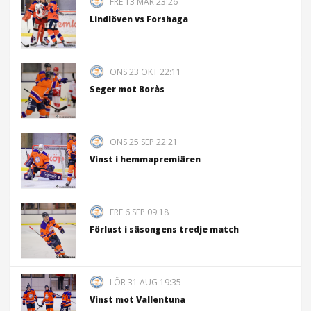
FRE 13 MAR 23:26
Lindlöven vs Forshaga
ONS 23 OKT 22:11
Seger mot Borås
ONS 25 SEP 22:21
Vinst i hemmapremiären
FRE 6 SEP 09:18
Förlust i säsongens tredje match
LÖR 31 AUG 19:35
Vinst mot Vallentuna