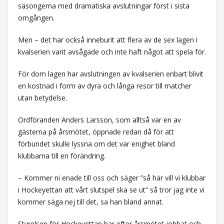
säsongerna med dramatiska avslutningar först i sista
omgången.
Men – det har också inneburit att flera av de sex lagen i
kvalserien varit avsågade och inte haft något att spela för.
För dom lagen har avslutningen av kvalserien enbart blivit
en kostnad i form av dyra och långa resor till matcher
utan betydelse.
Ordföranden Anders Larsson, som alltså var en av
gästerna på årsmötet, öppnade redan då för att
förbundet skulle lyssna om det var enighet bland
klubbarna till en förändring.
– Kommer ni enade till oss och säger ”så här vill vi klubbar
i Hockeyettan att vårt slutspel ska se ut” så tror jag inte vi
kommer säga nej till det, sa han bland annat.
Styrelsen för Hockeyettan har efter årsmötet jobbat och