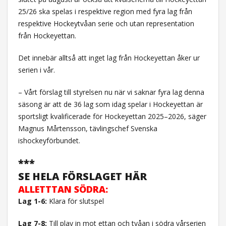
25/26 ska spelas i respektive region med fyra lag från
respektive Hockeytvåan serie och utan representation
från Hockeyettan.
Det innebär alltså att inget lag från Hockeyettan åker ur
serien i vår.
– Vårt förslag till styrelsen nu när vi saknar fyra lag denna
säsong är att de 36 lag som idag spelar i Hockeyettan är
sportsligt kvalificerade för Hockeyettan 2025–2026, säger
Magnus Mårtensson, tävlingschef Svenska
ishockeyförbundet.
***
SE HELA FÖRSLAGET HÄR
ALLETTTAN SÖDRA:
Lag 1-6:
Klara för slutspel
Lag 7-8:
Till play in mot ettan och tvåan i södra vårserien