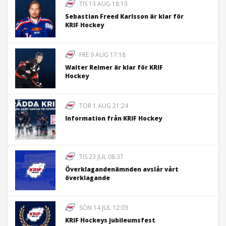
TIS 13 AUG 18:13
Sebastian Freed Karlsson är klar för
KRIF Hockey
FRE 9 AUG 17:18
Walter Reimer är klar för KRIF
Hockey
TOR 1 AUG 21:24
Information från KRIF Hockey
TIS 23 JUL 08:37
Överklagandenämnden avslår vårt
överklagande
SÖN 14 JUL 12:03
KRIF Hockeys jubileumsfest