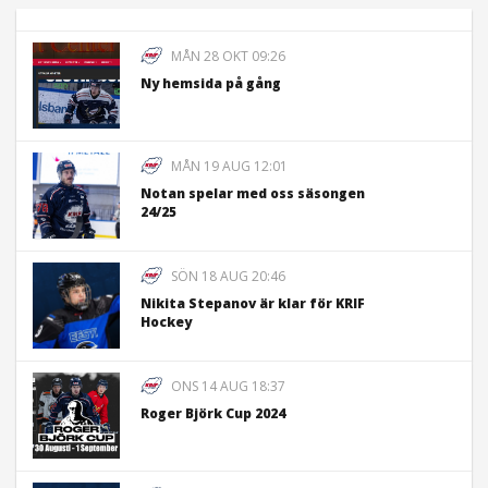
MÅN 28 OKT 09:26
Ny hemsida på gång
MÅN 19 AUG 12:01
Notan spelar med oss säsongen
24/25
SÖN 18 AUG 20:46
Nikita Stepanov är klar för KRIF
Hockey
ONS 14 AUG 18:37
Roger Björk Cup 2024